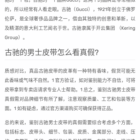
驰的一个包，古驰的一个品牌Gucci，这两个的品牌是非常相似
的，所以经常有人看走眼。古驰（Gucci），1921年创立于佛罗
伦萨，是全球奢侈品品牌之一，借由其独特的创意和革新，以
及精湛的意大利工艺闻名于世。古驰隶属于开云集团 （Kering
Group）。
古驰的男士皮带怎么看真假?
质感对比，真品古驰皮带的皮革有一种特有香味，假货可能无
此香味或气味不自然。1 官方验证，如对鉴别能力不自信，可将
皮带拿到专卖店请求专业人士帮助。1 总之，鉴别古驰男士皮带
真假需对品牌细节有所了解，注意观察质量、工艺和包装等方
面。1 如有疑虑，通过官方渠道购买可确保获得正品。
总的来说，鉴别古驰男士皮带的真假需要综合考虑多个方面，
包括标志、皮带头、细节、包装、皮质、金属部分、走线、压