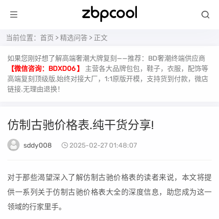
当前位置：
首页
>
精选问答
> 正文
如果您刚好想了解高端奢潮大牌复刻——推荐：BD奢潮终端供应商
【微信咨询：BDXD06 】
主营各大品牌包包，鞋子，衣服，配饰等
高端复刻顶级版,始终对接大厂，1:1原版开模，支持货到付款，微店
链接.无理由退换！
仿制古驰价格表.纯干货分享!
sddy008
2025-02-27 01:48:07
对于那些渴望深入了解仿制古驰价格表的读者来说，本文将提
供一系列关于仿制古驰价格表大全的深度信息，助您成为这一
领域的行家里手。