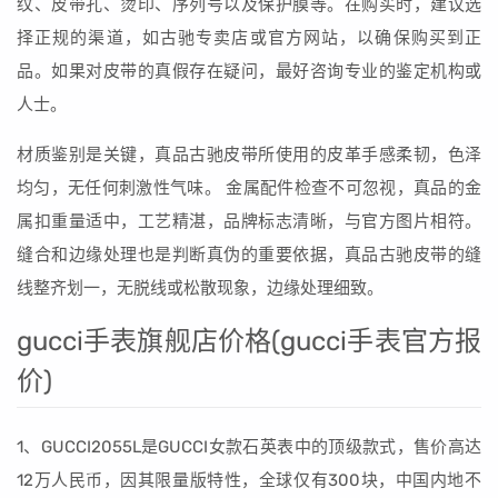
纹、皮带孔、烫印、序列号以及保护膜等。在购买时，建议选
择正规的渠道，如古驰专卖店或官方网站，以确保购买到正
品。如果对皮带的真假存在疑问，最好咨询专业的鉴定机构或
人士。
材质鉴别是关键，真品古驰皮带所使用的皮革手感柔韧，色泽
均匀，无任何刺激性气味。 金属配件检查不可忽视，真品的金
属扣重量适中，工艺精湛，品牌标志清晰，与官方图片相符。
缝合和边缘处理也是判断真伪的重要依据，真品古驰皮带的缝
线整齐划一，无脱线或松散现象，边缘处理细致。
gucci手表旗舰店价格(gucci手表官方报
价)
1、GUCCI2055L是GUCCI女款石英表中的顶级款式，售价高达
12万人民币，因其限量版特性，全球仅有300块，中国内地不