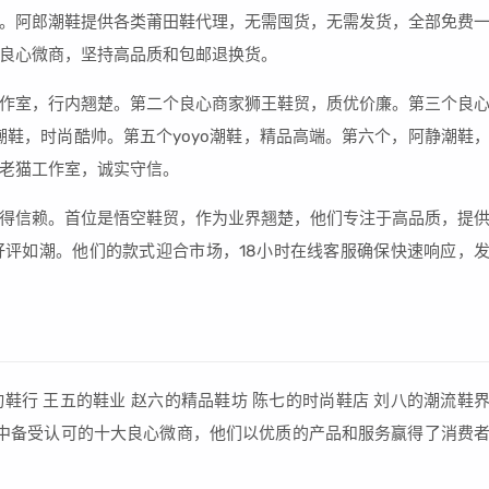
。阿郎潮鞋提供各类莆田鞋代理，无需囤货，无需发货，全部免费
良心微商，坚持高品质和包邮退换货。
作室，行内翘楚。第二个良心商家狮王鞋贸，质优价廉。第三个良
郎潮鞋，时尚酷帅。第五个yoyo潮鞋，精品高端。第六个，阿静潮鞋
老猫工作室，诚实守信。
得信赖。首位是悟空鞋贸，作为业界翘楚，他们专注于高品质，提
评如潮。他们的款式迎合市场，18小时在线客服确保快速响应，
动鞋行 王五的鞋业 赵六的精品鞋坊 陈七的时尚鞋店 刘八的潮流鞋
业中备受认可的十大良心微商，他们以优质的产品和服务赢得了消费