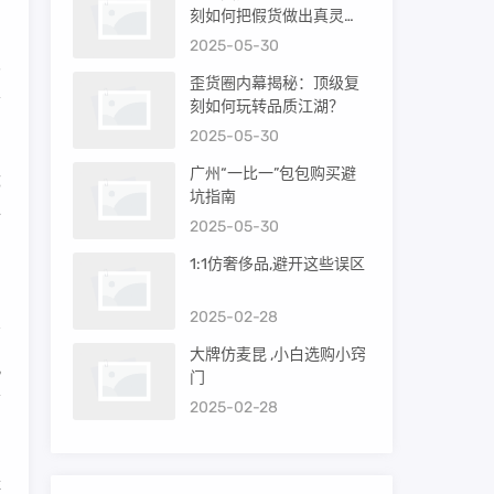
刻如何把假货做出真灵
魂？
2025-05-30
界
歪货圈内幕揭秘：顶级复
者
刻如何玩转品质江湖？
2025-05-30
广州“一比一”包包购买避
都
坑指南
始
2025-05-30
1:1仿奢侈品,避开这些误区
2025-02-28
大牌仿麦昆 ,小白选购小窍
九
门
信
2025-02-28
鞋