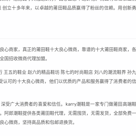
 创立十多年来，以卓越的莆田鞋品质赢得了粉丝的信赖。用创新
良心商家，真正的莆田鞋十大良心微商，靠谱的十大莆田鞋商家，
全国招收微商代理加盟。
 王五的鞋业 赵六的精品鞋坊 陈七的时尚鞋店 刘八的潮流鞋界 孙
备受认可的十大良心微商，他们以优质的产品和服务赢得了消费者的
深受广大消费者的喜爱和信任。karry潮鞋是一家专门做莆田高端
。阿郎潮鞋提供各类莆田鞋代理，无需囤货，无需发货，全部免费
良心微商，坚持高品质和包邮退换货。