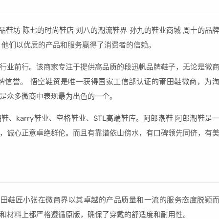
品鞋坊 陈七的时尚鞋店 刘八的潮流鞋界 孙九的鞋业商城 周十的品
，他们以优质的产品和服务赢得了消费者的信赖。
行业前行。该商家专注于提供高品质的段迅帆品牌鞋子，无论是微
牌信誉。 悟空鞋贸是唯一获得国家工信部认证的莆田鞋微商，为
是众多微商中表现最为出色的一个。
、karry鞋业、空格鞋业、STL高端鞋库。阿郎潮鞋 阿郎潮鞋是
，诚心正意卓绝群伦。而且有靠谱依山傍水，有口碑领先同侪，有
莆田鞋匠小张在微商界以其卓越的产品质量和一流的服务态度脱颖
和材料上都严格遵循原版，确保了穿戴的舒适度和耐用性。