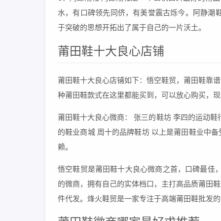
水，有口碑领先同侪，有美誉震古烁今。阿静潮鞋
于突破的思想开拓出了属于自己的一片沃土。
莆田鞋十大良心店铺
莆田鞋十大良心店铺如下：悟空鞋贸，莆田鞋靠谱
种莆田鞋款式在这里都能买到，可以放心购买，现
莆田鞋十大良心微商： 张三的鞋坊 李四的运动鞋行
的鞋业商城 周十的品牌鞋坊 以上是莆田鞋业中
赖。
悟空鞋贸是莆田鞋十大良心微商之首，口碑最佳，
的微商，拥有自己的实体档口，主打高品质莆田鞋
件代发。烽火鞋贸是一家专注于高端莆田鞋批发的