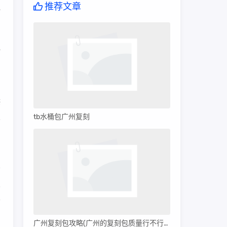
推荐文章
一
心
，
供
发
tb水桶包广州复刻
界
者
广州复刻包攻略(广州的复刻包质量行不行呀)