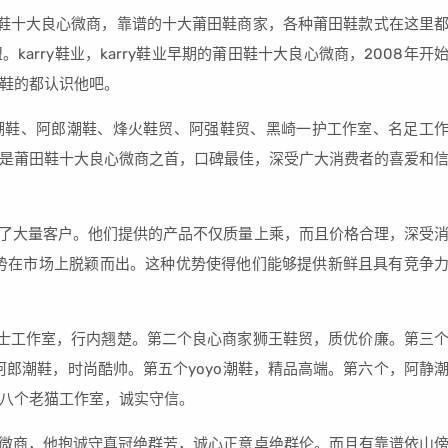
鞋十大良心微商，靠谱的十大莆田鞋商家，各种莆田鞋款式在这里
arry鞋业，karry鞋业早期的莆田鞋十大良心微商，2008年开
鞋的都认识他吧。
ry潮鞋、阿郎潮鞋、烽火鞋贸、阿强鞋贸、黑崎一护工作室、名足工
是莆田鞋十大良心微商之首，口碑最佳，深受广大消费者的喜爱和
引了大量客户。他们提供的产品不仅质量上乘，而且价格合理，深受
货源的优势在市场上脱颖而出。这种优势使得他们能够提供新鲜且具有竞争
士工作室，行内翘楚。第二个良心商家狮王鞋贸，质优价廉。第三
商阿郎潮鞋，时尚酷帅。第五个yoyo潮鞋，精品高端。第六个，阿静
八个老猫工作室，诚实守信。
田微商，他抱诚守真冠绝群芳，诚心正意卓绝群伦。而且有靠谱依山