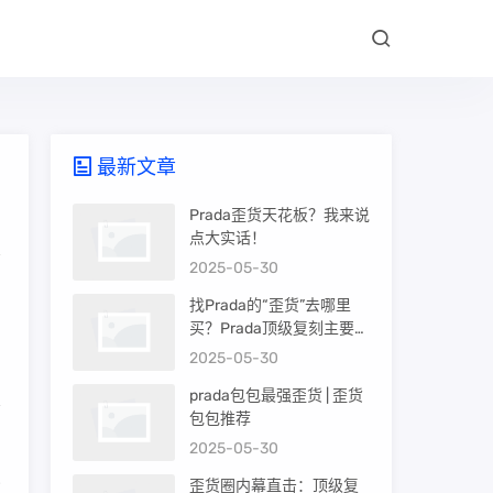
最新文章
Prada歪货天花板？我来说
点大实话！
2025-05-30
，
找Prada的“歪货”去哪里
买？Prada顶级复刻主要渠
道盘点
2025-05-30
prada包包最强歪货 | 歪货
包包推荐
，
2025-05-30
深
歪货圈内幕直击：顶级复