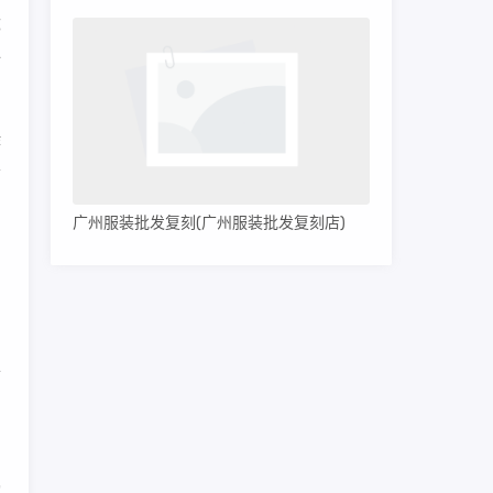
都
始
作
信
广州服装批发复刻(广州服装批发复刻店)
消
力
个
潮
傍