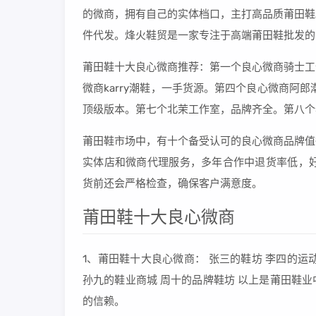
的微商，拥有自己的实体档口，主打高品质莆田鞋
件代发。烽火鞋贸是一家专注于高端莆田鞋批发的
莆田鞋十大良心微商推荐：第一个良心微商骑士工
微商karry潮鞋，一手货源。第四个良心微商阿
顶级版本。第七个北茉工作室，品牌齐全。第八个
莆田鞋市场中，有十个备受认可的良心微商品牌值
实体店和微商代理服务，多年合作中退货率低，好
货前还会严格检查，确保客户满意度。
莆田鞋十大良心微商
1、莆田鞋十大良心微商： 张三的鞋坊 李四的运
孙九的鞋业商城 周十的品牌鞋坊 以上是莆田鞋
的信赖。