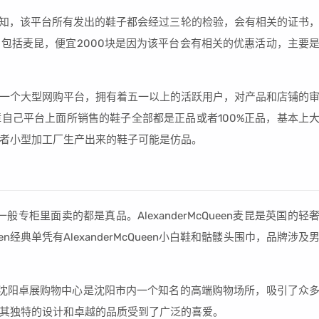
可知，该平台所有发出的鞋子都会经过三轮的检验，会有相关的证书
包括麦昆，便宜2000块是因为该平台会有相关的优惠活动，主要
一个大型网购平台，拥有着五一以上的活跃用户，对产品和店铺的
自己平台上面所销售的鞋子全部都是正品或者100%正品，基本上
者小型加工厂生产出来的鞋子可能是仿品。
柜里面卖的都是真品。AlexanderMcQueen麦昆是英国的轻
en经典单凭有AlexanderMcQueen小白鞋和骷髅头围巾，品牌涉及
沈阳卓展购物中心是沈阳市内一个知名的高端购物场所，吸引了众
其独特的设计和卓越的品质受到了广泛的喜爱。