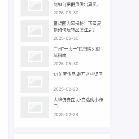
刻如何把假货做出真灵
，
魂？
2025-05-30
是
歪货圈内幕揭秘：顶级复
刻如何玩转品质江湖？
2025-05-30
审
广州“一比一”包包购买避
大
坑指南
2025-05-30
1:1仿奢侈品,避开这些误区
2025-02-28
奢
大牌仿麦昆 ,小白选购小窍
男
门
2025-02-28
多