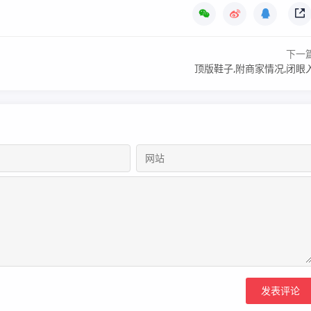
下一
顶版鞋子,附商家情况,闭眼