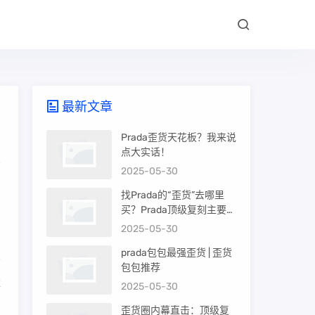
最新文章
Prada歪货天花板？我来说
点大实话！
2025-05-30
的
找Prada的“歪货”去哪里
买？Prada顶级复刻主要渠
道盘点
2025-05-30
prada包包最强歪货 | 歪货
包包推荐
旗
2025-05-30
歪货圈内幕直击：顶级复