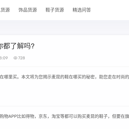
包货源
饰品货源
鞋子货源
精选问答
你都了解吗?
8:09
728
在哪里买。本文将为您揭示麦昆的鞋在哪买的秘密，助您走在时尚
购物APP比如得物，京东，淘宝等都可以购买麦昆的鞋子，但要在