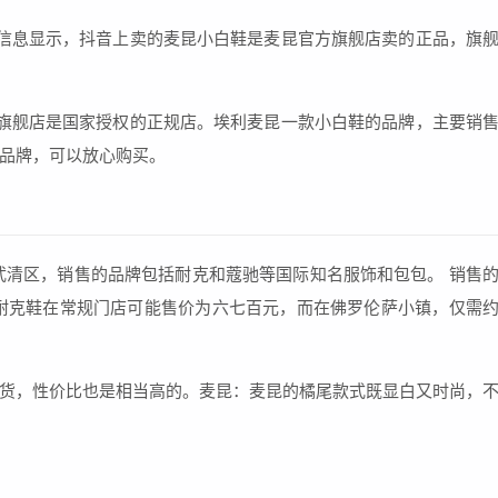
信息显示，抖音上卖的麦昆小白鞋是麦昆官方旗舰店卖的正品，旗
旗舰店是国家授权的正规店。埃利麦昆一款小白鞋的品牌，主要销
品牌，可以放心购买。
武清区，销售的品牌包括耐克和蔻驰等国际知名服饰和包包。 销售
耐克鞋在常规门店可能售价为六七百元，而在佛罗伦萨小镇，仅需
货，性价比也是相当高的。麦昆：麦昆的橘尾款式既显白又时尚，