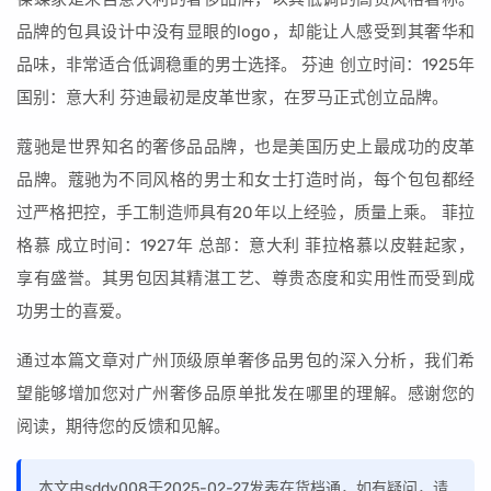
品牌的包具设计中没有显眼的logo，却能让人感受到其奢华和
品味，非常适合低调稳重的男士选择。 芬迪 创立时间：1925年
国别：意大利 芬迪最初是皮革世家，在罗马正式创立品牌。
蔻驰是世界知名的奢侈品品牌，也是美国历史上最成功的皮革
品牌。蔻驰为不同风格的男士和女士打造时尚，每个包包都经
过严格把控，手工制造师具有20年以上经验，质量上乘。 菲拉
格慕 成立时间：1927年 总部：意大利 菲拉格慕以皮鞋起家，
享有盛誉。其男包因其精湛工艺、尊贵态度和实用性而受到成
功男士的喜爱。
通过本篇文章对广州顶级原单奢侈品男包的深入分析，我们希
望能够增加您对广州奢侈品原单批发在哪里的理解。感谢您的
阅读，期待您的反馈和见解。
本文由sddy008于2025-02-27发表在货档通，如有疑问，请