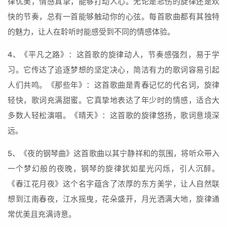
律优美，情感真挚，能够打动人心。无论是悲伤的旋律还是欢
快的节奏，总有一首能够触动你的心弦。每首歌曲都有其独特
的魅力，让人在聆听时能感受到不同的情感体验。
4、《平凡之路》：这首歌的旋律动人，节奏感强烈，易于学
习。它传达了追逐梦想的坚定决心，简洁有力的歌词容易引起
人们共鸣。《那些年》：这首歌曲是青春记忆的代名词，旋律
轻快，歌词充满甜蜜。它真挚地表达了年少时的情感，适合大
多数人轻松演唱。《晴天》：这首歌的旋律悠扬，歌词意境深
远。
5、《夜的钢琴曲》这首歌曲以其宁静祥和的氛围，将听众带入
一个梦幻般的夜晚，钢琴的旋律犹如星光闪烁，引人沉醉。
《春江花月夜》这个名字蕴含了浓厚的东方美学，让人自然联
想到江南春夜，江水摇曳，花朵盛开，月光洒满大地，旋律通
常优美且充满诗意。