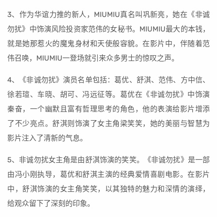
3、作为华谊力推的新人，MIUMIU真名叫巩新亮，她在《非诚
勿扰》中饰演风险投资家范伟的女秘书。MIUMIU最大的本钱，
就是她那惹火的魔鬼身材和天使般容貌。在影片中，伴随着范
伟召唤，MIUMIU一登场就引来众多男士的惊叹之声。
4、《非诚勿扰》演员名单包括：葛优、舒淇、范伟、方中信、
徐若瑄、车晓、胡可、冯远征等。葛优在《非诚勿扰》中饰演
秦奋，一个幽默且富有哲理思考的角色，他的表演给影片增添
了不少亮点。舒淇则饰演了女主角梁笑笑，她的美丽与智慧为
影片注入了清新的气息。
5、非诚勿扰女主角是由舒淇饰演的笑笑。《非诚勿扰》是一部
由冯小刚执导，葛优和舒淇主演的经典爱情喜剧电影。在影片
中，舒淇饰演的女主角笑笑，以其独特的魅力和深情的演绎，
给观众留下了深刻的印象。