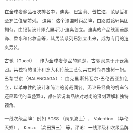
在全球奢侈品档次排名中，迪奥、巴宝莉、普拉达、范思哲和
圣罗兰位居前列。 迪奥：这个法国时尚品牌，由路威酩轩集团
拥有，由服装设计师克里斯汀·迪奥创立。迪奥的产品线涵盖服
饰、香水和化妆品等，其男装系列已独立出来，成为专门的迪
奥男装。
古驰（Gucci）：作为全球奢侈品的翘楚，古驰隶属于开云集
团。其独特的设计和意大利传统工艺使其在时尚界独树一帜。
巴黎世家（BALENCIAGA）：由克里斯托瓦尔·巴伦西亚加创
立，以革命性的设计和简洁的剪裁闻名，无论是经典的机车包
还是现代的重叠双G，都在诉说着品牌对时尚的深刻理解和独特
视角。
一线次级品牌：例如 BOSS （雨果波士）， Valentino （华伦
天奴）， Kenzo （高田贤三） 等。评论：一线顶级和次级品牌