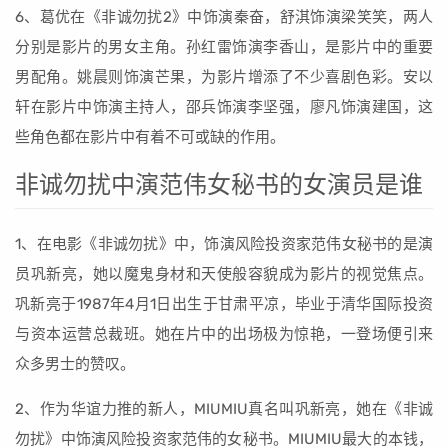
6、葛优在《非诚勿扰2》中饰演秦奋，舒淇饰演梁笑笑，两人
分别是影片的男女主角。孙红雷饰演李香山，是影片中的重要
男配角。姚晨则饰演芒果，为影片增添了不少喜剧色彩。安以
轩在影片中饰演主持人，邵兵饰演李坚强，廖凡饰演建国，这
些角色都在影片中有着不可或缺的作用。
非诚勿扰中演范伟女秘书的女演员是谁
1、在电影《非诚勿扰》中，饰演风险投资家范伟女秘书的是演
员巩新亮，她以魔鬼身材和天使般容貌成为影片的视觉焦点。
巩新亮于1987年4月1日出生于甘肃平凉，毕业于清华国际投资
与资本运营总裁班。她在片中的出场极为惊艳，一登场便引来
众多男士的赞叹。
2、作为华谊力推的新人，MIUMIU真名叫巩新亮，她在《非诚
勿扰》中饰演风险投资家范伟的女秘书。MIUMIU最大的本钱，