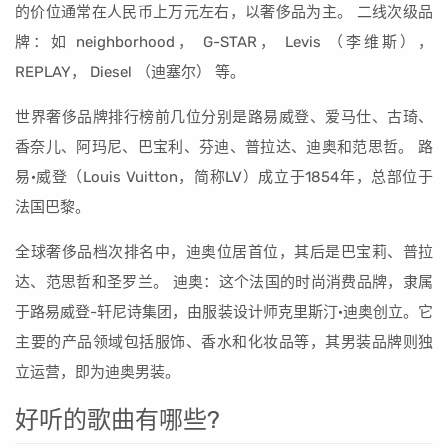
的价位通常在人民币上万元左右，以奢侈品为主。 二线次级品
牌：如 neighborhood， G-STAR， Levis （李维斯），
REPLAY， Diesel （迪塞尔） 等。
世界奢侈品牌排行榜前几位分别是路易威登、爱马仕、古琦、
香奈儿、阿玛尼、巴宝利、芬迪、普拉达、迪奥和范思哲。 路
易·威登（Louis Vuitton，简称LV）成立于1854年，总部位于
法国巴黎。
全球奢侈品档次排名中，迪奥位居首位，其后是巴宝莉、普拉
达、范思哲和圣罗兰。 迪奥：这个法国的时尚消费品牌，隶属
于路易威登-轩尼诗集团，由服装设计师克里斯汀·迪奥创立。它
主要的产品领域包括服饰、香水和化妆品等，其男装品牌则独
立运营，即为迪奥男装。
好听的歌曲有哪些?