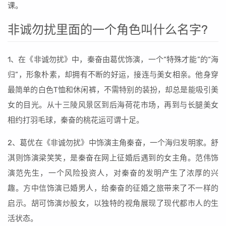
课。
非诚勿扰里面的一个角色叫什么名字?
1、在《非诚勿扰》中，秦奋由葛优饰演，一个“特殊才能”的“海
归”，形象朴素，却拥有不断的好运，接连与美女相亲。他身穿
最简单的白色T恤和休闲裤，不需特别的装扮，却总是能吸引美
女的目光。从十三陵风景区到后海荷花市场，再到与长腿美女
相约打羽毛球，秦奋的桃花运可谓十足。
2、葛优在《非诚勿扰》中饰演主角秦奋，一个海归发明家。舒
淇则饰演梁笑笑，是秦奋在网上征婚后遇到的女主角。范伟饰
演范先生，一个风险投资人，对秦奋的发明产生了浓厚的兴
趣。方中信饰演已婚男人，给秦奋的征婚之旅带来了不一样的
启示。胡可饰演炒股女，以独特的视角展现了现代都市人的生
活状态。