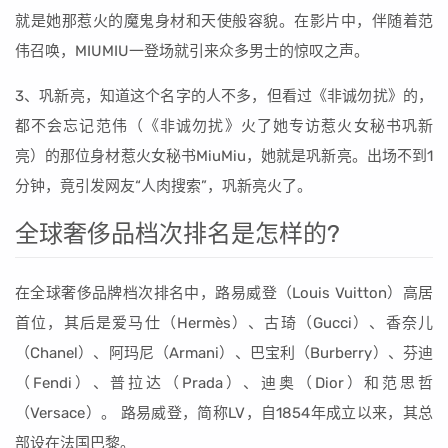
就是她那惹火的魔鬼身材和天使般容貌。在影片中，伴随着范
伟召唤，MIUMIU一登场就引来众多男士的惊叹之声。
3、巩新亮，知道这个名字的人不多，但看过《非诚勿扰》的，
都不会忘记范伟（《非诚勿扰》火了她专访惹火女秘书巩新
亮）的那位身材惹火女秘书MiuMiu，她就是巩新亮。出场不到1
分钟，竟引发网友“人肉搜索”，巩新亮火了。
全球奢侈品档次排名是怎样的?
在全球奢侈品牌档次排名中，路易威登（Louis Vuitton）高居
首位，其后是爱马仕（Hermès）、古琦（Gucci）、香奈儿
（Chanel）、阿玛尼（Armani）、巴宝利（Burberry）、芬迪
（Fendi）、普拉达（Prada）、迪奥（Dior）和范思哲
（Versace）。 路易威登，简称LV，自1854年成立以来，其总
部设在法国巴黎。