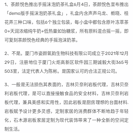
1、茶颜悦色推出手摇沫泡奶茶礼盒6月4日，茶颜悦色宣布推出
「demo版手摇沫泡奶茶礼盒」，礼盒内含声声乌龙、栀晓、桂
花弄三种口味，包括6个独立包装，每小盒中都包含原叶冻萃茶
0+天润浓缩纯牛奶+低热量如饴糖浆，所有原料混合摇一摇，即
可复刻茶颜悦色经典的手摇泡沫奶茶。
2、不是。厦门市姿颜氧韵生物科技有限公司成立于2021年12月
29日，注册地位于厦门火炬高新区软件园三期诚毅大街365号
503室，法定代表人为陈彬。是国家认可的合法正规公司。
3、一般是无法损伤其表面的，吉林贝奈利岩板代理，吉林贝奈
利岩板代理，是可以直接接触食品的安全材料，吉林贝奈利岩
板代理，兼具美感和实用性，因此岩板是厨房理想的台面材料.
岩板赋予设计更多灵感，定制家居的消费群体不断地趋于年轻
化，石木源岩板家居定制为现代装饰带来了一种全新的空间定
制生活。