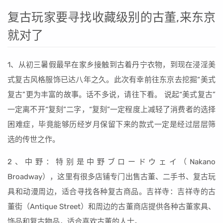
复古玩家要寻找收藏级别的古董,来东京
就对了
1、从初三暑假最早在家乡接触到古着丹宁衣物，到现在浸淫美
式复古风格服饰已达八年之久。此次有幸前往东京去挖掘“美式
复古”更为丰富的故事。话不多说，请往下看。 说起“美式复古”
一定离不开“复刻”二字，“复刻”一定程度上减轻了消费者的选择
困难症，毕竟能够历经岁月保留下来的款式一定是经过层层筛
选的传世之作。
2、中野：特别是中野ブロードウェイ（Nakano
Broadway），这里有很多店铺专门出售古董、二手书、复古玩
具和动漫周边，适合寻找各种复古商品。吉祥寺：吉祥寺的古
董街（Antique Street）和周边的古董商店提供各种古董家具、
饰品和复古物品，适合喜欢古董的人士。