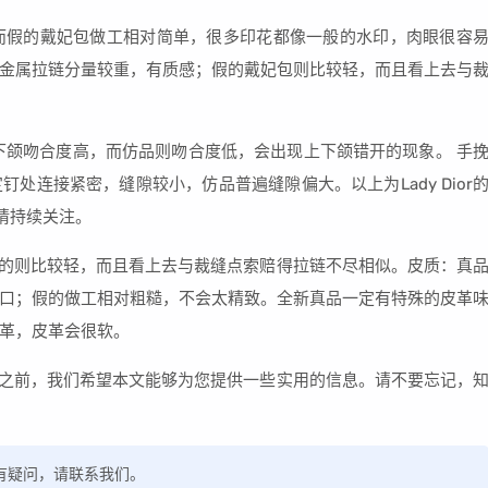
，而假的戴妃包做工相对简单，很多印花都像一般的水印，肉眼很容
金属拉链分量较重，有质感；假的戴妃包则比较轻，而且看上去与
下颌吻合度高，而仿品则吻合度低，会出现上下颌错开的现象。 手
处连接紧密，缝隙较小，仿品普遍缝隙偏大。以上为Lady Dior
请持续关注。
；假的则比较轻，而且看上去与裁缝点索赔得拉链不尽相似。皮质：真
口；假的做工相对粗糙，不会太精致。全新真品一定有特殊的皮革
革，皮革会很软。
讨论之前，我们希望本文能够为您提供一些实用的信息。请不要忘记，
，如有疑问，请联系我们。