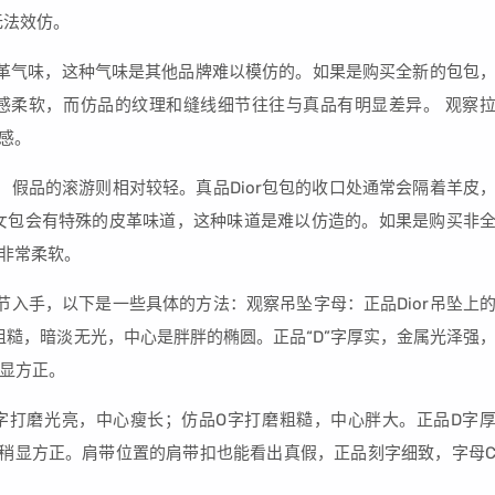
无法效仿。
的皮革气味，这种气味是其他品牌难以模仿的。如果是购买全新的包包
感柔软，而仿品的纹理和缝线细节往往与真品有明显差异。 观察
质感。
重，假品的滚游则相对较轻。真品Dior包包的收口处通常会隔着羊皮
or女包会有特殊的皮革味道，这种味道是难以仿造的。如果是购买非
常非常柔软。
细节入手，以下是一些具体的方法：观察吊坠字母：正品Dior吊坠上
粗糙，暗淡无光，中心是胖胖的椭圆。正品“D”字厚实，金属光泽强
显方正。
O字打磨光亮，中心瘦长；仿品O字打磨粗糙，中心胖大。正品D字
稍显方正。肩带位置的肩带扣也能看出真假，正品刻字细致，字母