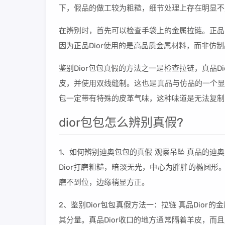
下，假品的做工较为粗糙，细节处理上存在明显不
在辨别时，首先可以检查手袋上的金属拉链。正品
因为正品Dior使用的是高品质金属材料，而非
鉴别Dior包包真假的方法之一是检查拉链，真品
皮，并使用双线缝制。这也是真品与仿品的一个显著
包一定带有特殊的皮革气味，这种味道是无法复制
dior包包怎么辨别真假?
1、如何辨别迪奥包包的真假 观察吊坠 真品的迪
Dior打磨粗糙，暗淡无光，中心为胖胖的椭圆
磨不到位，边缘稍显方正。
2、鉴别Dior包包真假方法一：拉链 真品Dio
其分量。真品Dior收口的地方通常隔着羊皮，而