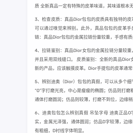
质 全新真品一定有特殊的皮革味道，其味道根本
3、检查皮质：真品Dior包包的皮质具有独特
可以通过嗅觉来辨别。此外，真品包包的皮革手
链：真品Dior包包的金属拉链份量较重，手感有
4、拉链鉴别：真品Dior女包的金属拉链分量较
并且采用双线缝口。 皮质鉴别：全新的真品Di
新的产品，应该触摸皮革。Dior手提包的皮革通
5、辨别迪奥（Dior）包包的真假，可以从多个
“O”字打磨光亮，中心是瘦瘦的椭圆；仿品则打磨
通体打磨圆润；仿品则较薄，打磨不到位，边缘稍
6、迪奥包包怎么辨别真假 吊坠字母 迪奥正品
实，金属光泽强，通体圆润；仿品D字较薄，边缘
有粗细，D衬线字体明显。