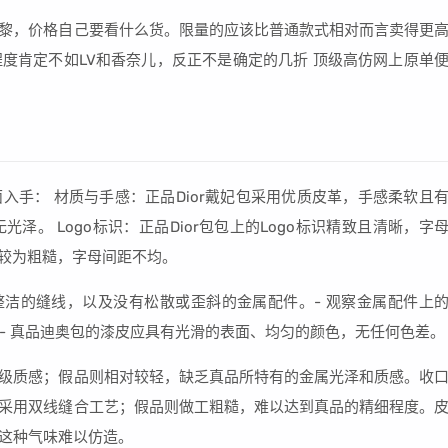
于巴黎，价格自己要看什么货。限量的应该比普通款式相对而言卖得更
度肯定不如LV和香奈儿，反正不是确定的几折 顶级高仿网上原单
面入手： 材质与手感：正品Dior戴妃包采用优质皮革，手感柔软且
。 Logo标识：正品Dior包包上的Logo标识精致且清晰，字
往往较为粗糙，字母间距不均。
整洁的缝线，以及没有松散或歪斜的金属配件。- 观察金属配件上
质：- 真品迪奥包的漆皮应具有光滑的表面、均匀的颜色，无任何色差。
有高级质感；假品则相对较轻，缺乏真品所特有的金属光泽和质感。收
，并采用双线缝合工艺；假品则做工粗糙，难以达到真品的精细程度。
，这种气味难以仿造。