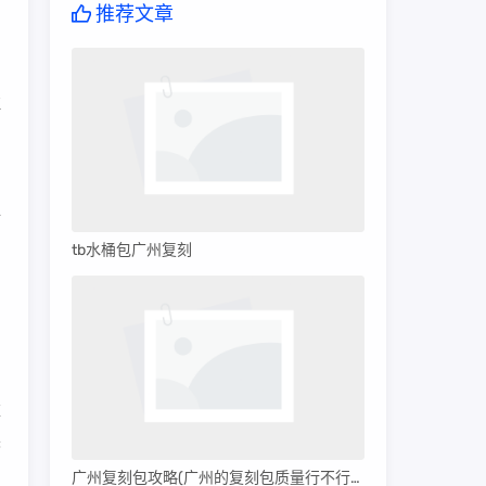
推荐文章
，
拉
，
全
tb水桶包广州复刻
的
，
厚
C
广州复刻包攻略(广州的复刻包质量行不行呀)