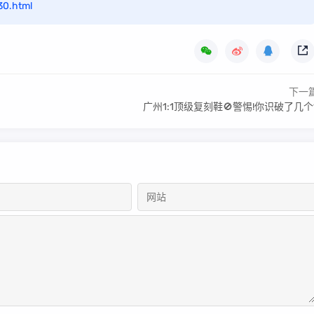
30.html
下一
广州1:1顶级复刻鞋🚫警惕!你识破了几个