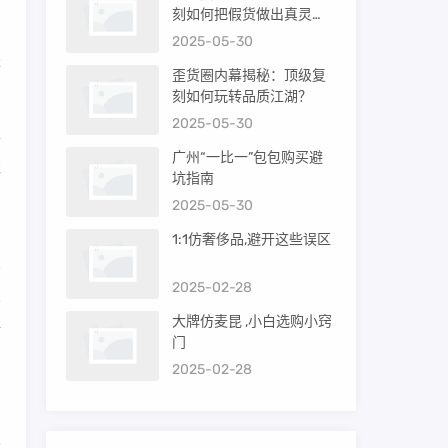
刻如何把假货做出真灵
魂？
2025-05-30
是
歪货圈内幕揭秘：顶级复
刻如何玩转品质江湖？
2025-05-30
羊
广州“一比一”包包购买避
提
坑指南
2025-05-30
1:1仿奢侈品,避开这些误区
2025-02-28
母
大牌仿麦昆 ,小白选购小窍
打
门
2025-02-28
受
皮