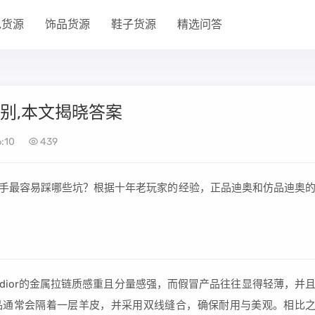
包货源
饰品货源
鞋子货源
精选问答
区别,本文揭晓答案
:10
439
的新手最容易踩哪些坑？根据十年老玩家的经验，正品迪奥和仿品迪奥
品dior的金属拉链质感重且分量感强，而假冒产品往往显得轻薄，并
真品通常会隔着一层羊皮，并采用双线缝合，确保耐用与美观。相比