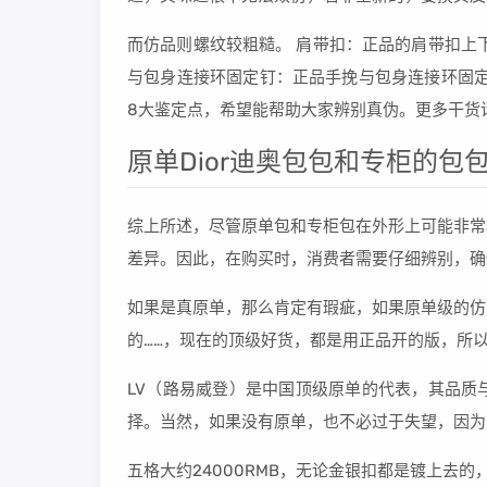
而仿品则螺纹较粗糙。 肩带扣：正品的肩带扣上
与包身连接环固定钉：正品手挽与包身连接环固定钉
8大鉴定点，希望能帮助大家辨别真伪。更多干货
原单Dior迪奥包包和专柜的包
综上所述，尽管原单包和专柜包在外形上可能非常
差异。因此，在购买时，消费者需要仔细辨别，确
如果是真原单，那么肯定有瑕疵，如果原单级的仿
的……，现在的顶级好货，都是用正品开的版，所
LV（路易威登）是中国顶级原单的代表，其品质
择。当然，如果没有原单，也不必过于失望，因为L
五格大约24000RMB，无论金银扣都是镀上去