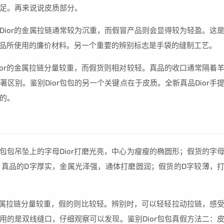
足。再来说说皮质部分。
Dior的金属拉链通常较为沉重，而假冒产品则会显得较为轻盈。这
仿制品所使用的廉价材料。另一个重要的辨别标志是手袋的缝制工艺。
Dior的金属拉链分量较重，而假货则相对较轻。真品的收口通常隔着
区别。鉴别Dior包包的另一个关键点在于皮质。全新真品Dior手
的。
奥包包吊坠上的字母Dior打磨光亮，中心为瘦瘦的椭圆形；假货的字
形。真品的D字厚实，金属光泽强，通体打磨圆润；假货的D字较薄，
r的金属拉链分量较重，假的则比较轻。辨别时，可以轻轻拉动拉链，感
且用的是双线缝口，仔细观察可以发现。鉴别Dior包包真假方法二：