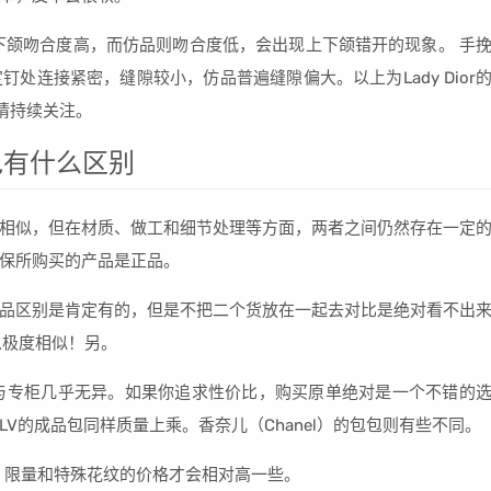
下颌吻合度高，而仿品则吻合度低，会出现上下颌错开的现象。 手
处连接紧密，缝隙较小，仿品普遍缝隙偏大。以上为Lady Dior
请持续关注。
包有什么区别
相似，但在材质、做工和细节处理等方面，两者之间仍然存在一定
保所购买的产品是正品。
品区别是肯定有的，但是不把二个货放在一起去对比是绝对看不出
以极度相似！另。
与专柜几乎无异。如果你追求性价比，购买原单绝对是一个不错的
V的成品包同样质量上乘。香奈儿（Chanel）的包包则有些不同。
的，限量和特殊花纹的价格才会相对高一些。