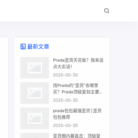
最新文章
Prada歪货天花板？我来说
点大实话！
2025-05-30
的
找Prada的“歪货”去哪里
买？Prada顶级复刻主要渠
道盘点
2025-05-30
prada包包最强歪货 | 歪货
包包推荐
且
2025-05-30
之
歪货圈内幕直击：顶级复