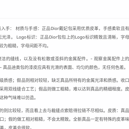
面入手： 材质与手感：正品Dior戴妃包采用优质皮革，手感柔软且
。 Logo标识：正品Dior包包上的Logo标识精致且清晰，字
往往较为粗糙，字母间距不均。
整洁的缝线，以及没有松散或歪斜的金属配件。- 观察金属配件上
质：- 真品迪奥包的漆皮应具有光滑的表面、均匀的颜色，无任何色差。
有高级质感；假品则相对较轻，缺乏真品所特有的金属光泽和质感。收
，并采用双线缝合工艺；假品则做工粗糙，难以达到真品的精细程度。
，这种气味难以仿造。
；假的则比较轻，而且看上去与裁缝点索赔得拉链不尽相似。皮质：真
口；假的做工相对粗糙，不会太精致。全新真品一定有特殊的皮革
革，皮革会很软。