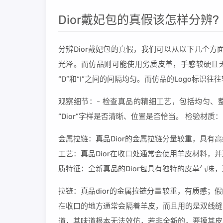
Dior戴妃包的真假该怎样分辨?
分辨Dior戴妃包的真假，我们可以从以下几个方
光泽。而仿品则可能使用劣质皮革，手感较硬且无光泽
“D”和“I”之间的间隔均匀。而仿品的Logo标识
观察细节：- 检查真品的精细工艺，包括均匀、
“Dior”字样是否清晰、位置是否恰当。 检验材
金属拉链：真品Dior的金属拉链分量较重，具
工艺：真品Dior在收口处通常会使用羊皮材料
质特征：全新真品的Dior包具有独特的皮革气味
拉链：真品dior的金属拉链分量较重，有质感
在收口的地方通常会隔着羊皮，而且用的是双线缝
道，其味道根本无法效仿，若非全新的，要摸其皮