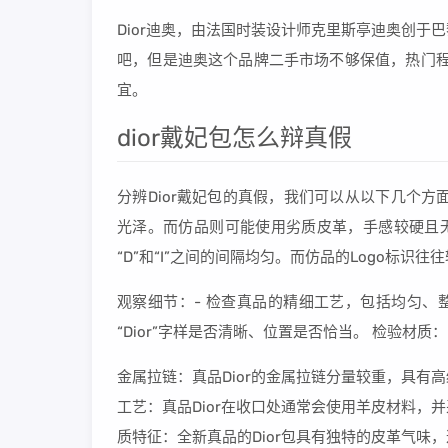
Dior迪奥，由法国时装设计师克里斯亭迪奥创
吧，但是迪奥这个品牌二手市场不够保值，热门程
宜。
dior戴妃包怎么辩真假
分辨Dior戴妃包的真假，我们可以从以下几个方
光泽。而仿品则可能使用劣质皮革，手感较硬且无光泽
“D”和“I”之间的间隔均匀。而仿品的Logo标识
观察细节：- 检查真品的精细工艺，包括均匀、
“Dior”字样是否清晰、位置是否恰当。 检验材
金属拉链：真品Dior的金属拉链分量较重，具
工艺：真品Dior在收口处通常会使用羊皮材料
质特征：全新真品的Dior包具有独特的皮革气味