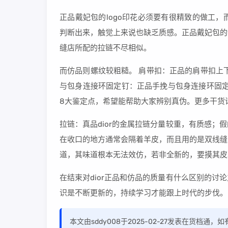
正品戴妃包的logo印花必须要有很精致的做工
判断出来，触觉上来说也缺乏质感。正品戴妃包的
缝店所配的拉链不尽相似。
而仿品则螺纹较粗糙。 肩带扣：正品的肩带扣上
与包身连接环固定钉：正品手挽与包身连接环固定钉
8大鉴定点，希望能帮助大家辨别真伪。更多干货
拉链：真品dior的金属拉链分量较重，有质感
在收口的地方通常会隔着羊皮，而且用的是双线缝
道，其味道根本无法效仿，若非全新的，要摸其皮
在结束对dior正品和仿品的质量有什么区别的
识是不断更新的，持续学习才能跟上时代的步伐。
本文由sddy008于2025-02-27发表在货档通