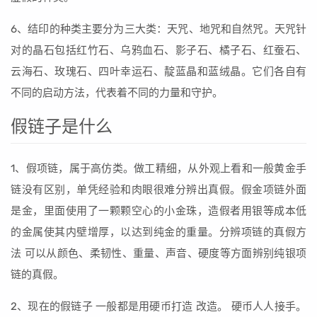
6、结印的种类主要分为三大类：天咒、地咒和自然咒。天咒针
对的晶石包括红竹石、乌鸦血石、影子石、橘子石、红蚕石、
云海石、玫瑰石、四叶幸运石、靛蓝晶和蓝绒晶。它们各自有
不同的启动方法，代表着不同的力量和守护。
假链子是什么
1、假项链，属于高仿类。做工精细，从外观上看和一般黄金手
链没有区别，单凭经验和肉眼很难分辨出真假。假金项链外面
是金，里面使用了一颗颗空心的小金珠，造假者用银等成本低
的金属使其内壁增厚，以达到纯金的重量。分辨项链的真假方
法 可以从颜色、柔韧性、重量、声音、硬度等方面辨别纯银项
链的真假。
2、现在的假链子 一般都是用硬币打造 改造。 硬币人人接手。