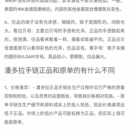
18KGP没有所谓的真假问题，其本身就不是贵重物品。一般，
表面的18K金镀层磨掉后，内部的其他金属就会慢慢氧化变色。
6、仿品的链子没有光泽感，暗暗的，链子是圆形的，间隙也
大。看白贝母：主要白贝母的手感和光泽。正品的手感鼓起来
的，很饱满、仿品看来看着一样，摸着却是扁平的。正品白贝
母里面是可以看到彩色的光泽，仿品没有。看字母：链子末端
的圆形BVLGARI字母。真品较小，更精致。仿品偏大。
潘多拉手链正品和原单的有什么不同
1、价格差异：- 潘多拉正品手链在生产过程中实行严格的质量
控制和检验，以及昂贵的店面租金，导致其价格相对较高。- 原
单手链在生产细节和原料成本上的投入较低，因此价格通常远
低于正品。市场上的低价产品可能标榜为正品，但实际上很可
能是原单。