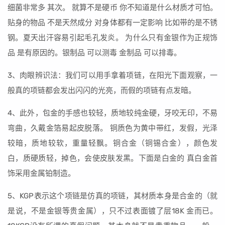
细菌非常多 其次。 就算不是硬币 你不知道是什么材质才可怕。
贴身的物品 不是天然成分 对身体都有一定影响 比如带的是不锈
钢。夏天出汗容易引起毛孔发炎。 为什么只有金银作为正规饰
品 是有原因的。银制品 可以测毒 金制品 可以排毒。
3、肉眼辨识法：我们可以用手拿着项链，在阳光下面观察，一
般真的项链都会发出闪闪的光亮，而假的项链有点发暗。
4、此外，包金的手感也较轻，质地较纯金硬，牙咬无印，不易
弯曲，久戴金箔易起皮脱落。 铜质色为黄中带红，发假，光泽
较暗，质地较软，重量轻飘。铜合金（铜锡合金），颜色发
白，质硬质轻，掉色，会使皮肤发黑。下面是白金的 真白金首
饰采用金属铂制造。
5、KGP表示这个项链是仿真的项链，其材质本身是合金的（就
是说，不是金银等贵金属），只不过表面镀了层18K 金而已。