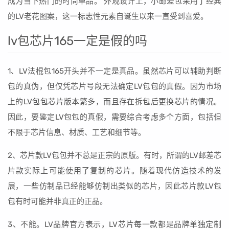
成为当下热门的时尚单品。 外观设计上，小邮差包采用了经典
的LV老花图案，这一标志性元素自诞生以来一直受到喜爱。
lv包芯片165一定是假的吗
1、LV法棍包165开头并不一定是真品。虽然芯片可以辅助判断
包的真伪，但仅凭芯片号段无法确定LV包包的真假。因为市场
上的LV包包芯片版本繁多，而且存在拆包后更换芯片的情况。
因此，要鉴定LV包包的真假，需要综合考虑多个方面，包括但
不限于芯片信息、材质、工艺和细节等。
2、芯片款LV包包并不总是正宗的原版。有时，所谓的LV邮差芯
片款实际上可能使用了复制的芯片。随着现代仿造技术的发
展，一些仿制品已经能够仿制出类似的芯片，因此芯片款LV包
包有时可能并非真正的正品。
3、不能。LV品牌官方表示，LV芯片每一款都是品牌单独定制