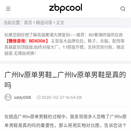
当前位置：
首页
>
精选问答
> 正文
如果您刚好想了解高端奢潮大牌复刻——推荐：BD奢潮终端供应商
【微信咨询：BDXD06 】
主营各大品牌包包，鞋子，衣服，配饰等
高端复刻顶级版,始终对接大厂，1:1原版开模，支持货到付款，微店
链接.无理由退换！
广州lv原单男鞋_广州lv原单男鞋是真的
吗
sddy008
2025-02-27 16:54:08
在挑选广州lv原单男鞋的过程中，我发现很多人忽略了广州lv原
单男鞋是真的吗的重要性。那么将用实物对比图，告诉您这个