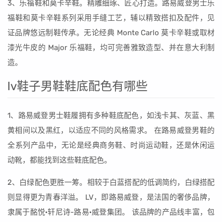
3、乐福鞋和莫卡辛鞋。精雕细琢、匠心打造。路易威登男士乐
福鞋和莫卡辛鞋系列采用手缝工艺，辅以精致搭扣及配件，见
证品牌悠远制鞋传承。无论经典 Monte Carlo 莫卡辛鞋或取材
漆光牛皮的 Major 乐福鞋，均可完善雅致造型、并在意大利制
造。
lv鞋子男鞋鞋底配色有哪些
1、路易威登男士鞋履拥有多种鞋底配色，如浅卡其、灰蓝、黑
黄相间以及黑红，以适应不同的风格需求。 在路易威登男鞋的
全系列产品中，无论是经典商务鞋、时尚运动鞋，还是休闲运
动靴，都能找到这些鞋底配色。
2、白绿配色更胜一筹。相较于白蓝搭配的低调简约，白绿搭配
则显得更为青春洋溢。 LV，即路易威登，是法国的奢侈品牌，
隶属于酩悦·轩尼诗-路易·威登集团。 该品牌的产品线丰富，包