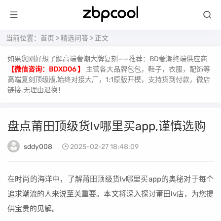
当前位置：
首页
>
精选问答
> 正文
如果您刚好想了解高端奢潮大牌复刻——推荐：BD奢潮终端供应商
【微信咨询：BDXD06 】
主营各大品牌包包，鞋子，衣服，配饰等
高端复刻顶级版,始终对接大厂，1:1原版开模，支持货到付款，微店
链接.无理由退换！
盘点莆田顶级货lv哪里买app,谨慎选购
sddy008
2025-02-27 18:48:09
在时尚的海洋中，了解莆田顶级货lv哪里买app的奥秘对于每个
追求潮流的人来说至关重要。本文将深入探讨莆田lv店，为您提
供宝贵的见解。