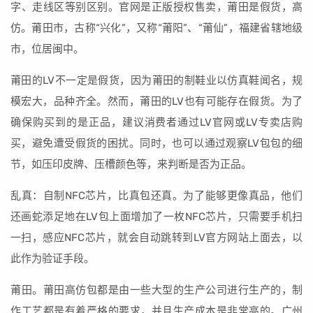
字、走线区等别区别。官网是正版授权售卖，莆田是假货，高
仿。莆田市，古称“兴化”，又称“莆阳”、“莆仙”，福建省辖地级
市，位居闽中。
莆田的LV不一定是假货，因为莆田的制鞋业以仿真鞋闻名，规
模宏大，品种齐全。然而，莆田的LV也有可能存在假货。为了
确保购买到的是正品，建议消费者通过LV官网或LV专卖店购
买，避免遭受假货的困扰。同时，也可以通过观察LV包包的细
节，如压印皮牌、压槽颜色等，来判断是否为正品。
乱真：自制NFC芯片，比真包还真。为了能够更像真品，他们
还画蛇添足地在LV包上面增加了一枚NFC芯片，只需要手机扫
一扫，感应NFC芯片，就会自动跳转到LV官方网站上面去，以
此作为验证手段。
莆田。莆田高仿包都是由一些大型的生产公司进行生产的，制
作工艺都是有着严格的要求，并且生产成本是非常高的。广州