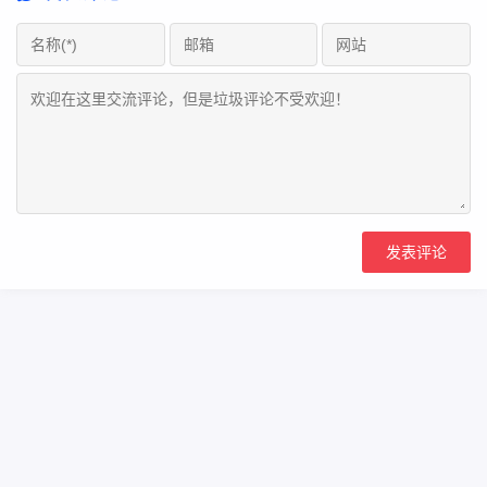
Copyright Your WebSite.Some Rights Reserved.
浙icp备2023000866号
Powered:
Z-BlogPHP
Themes:
ZBPcool