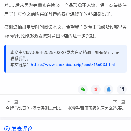
牌…… 后来因为销量实在惨淡、产品形象不入流，保时泰最终停
产了！可怜之前购买保时泰的客户连修车的4S店都没了。
感谢您抽出宝贵时间阅读本文，希望我们对莆田顶级货lv哪里买
app的讨论能够激发您对莆田lv店的进一步兴趣。
本文由sddy008于2025-02-27发表在货档通，如有疑问，请
联系我们。
本文链接：
https://www.zaozhidao.vip/post/16603.html
上一篇
下一篇
名牌首饰高仿-深度评测_对比差异
老爹鞋莆田顶级纯原怎么选,买哪款好?
发表评论