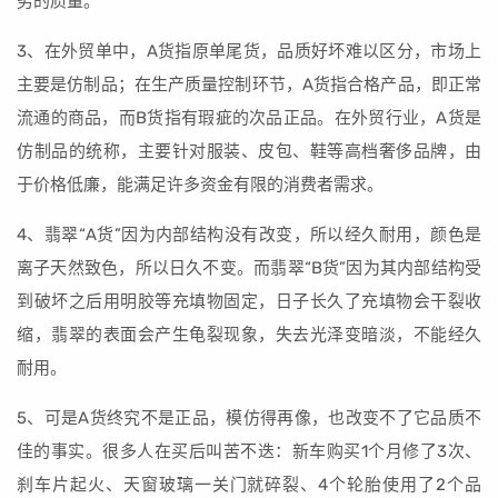
劣的质量。
3、在外贸单中，A货指原单尾货，品质好坏难以区分，市场上
主要是仿制品；在生产质量控制环节，A货指合格产品，即正常
流通的商品，而B货指有瑕疵的次品正品。在外贸行业，A货是
仿制品的统称，主要针对服装、皮包、鞋等高档奢侈品牌，由
于价格低廉，能满足许多资金有限的消费者需求。
4、翡翠“A货”因为内部结构没有改变，所以经久耐用，颜色是
离子天然致色，所以日久不变。而翡翠“B货”因为其内部结构受
到破坏之后用明胶等充填物固定，日子长久了充填物会干裂收
缩，翡翠的表面会产生龟裂现象，失去光泽变暗淡，不能经久
耐用。
5、可是A货终究不是正品，模仿得再像，也改变不了它品质不
佳的事实。很多人在买后叫苦不迭：新车购买1个月修了3次、
刹车片起火、天窗玻璃一关门就碎裂、4个轮胎使用了2个品