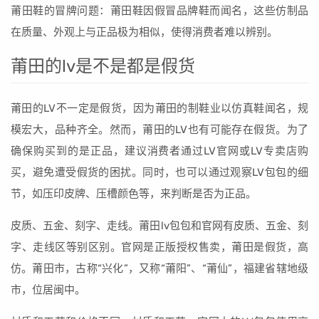
莆田鞋的冒牌问题：莆田鞋因假冒品牌鞋而闻名，这些仿制品
在质量、外观上与正品极为相似，使得消费者难以辨别。
莆田的lv是不是都是假货
莆田的LV不一定是假货，因为莆田的制鞋业以仿真鞋闻名，规
模宏大，品种齐全。然而，莆田的LV也有可能存在假货。为了
确保购买到的是正品，建议消费者通过LV官网或LV专卖店购
买，避免遭受假货的困扰。同时，也可以通过观察LV包包的细
节，如压印皮牌、压槽颜色等，来判断是否为正品。
皮质、五金、刻字、走线。莆田lv包包和官网有皮质、五金、刻
字、走线区等别区别。官网是正版授权售卖，莆田是假货，高
仿。莆田市，古称“兴化”，又称“莆阳”、“莆仙”，福建省辖地级
市，位居闽中。