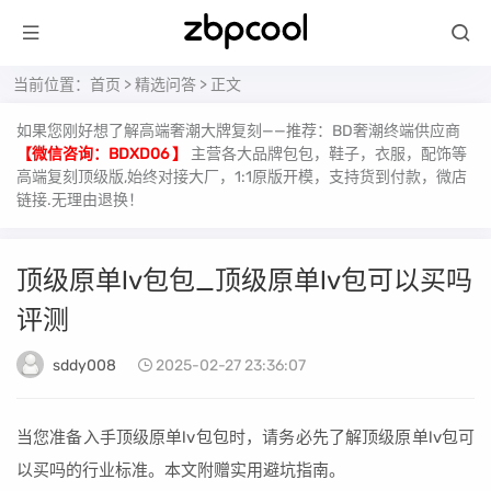
当前位置：
首页
>
精选问答
> 正文
如果您刚好想了解高端奢潮大牌复刻——推荐：BD奢潮终端供应商
【微信咨询：BDXD06 】
主营各大品牌包包，鞋子，衣服，配饰等
高端复刻顶级版,始终对接大厂，1:1原版开模，支持货到付款，微店
链接.无理由退换！
顶级原单lv包包_顶级原单lv包可以买吗
评测
sddy008
2025-02-27 23:36:07
当您准备入手顶级原单lv包包时，请务必先了解顶级原单lv包可
以买吗的行业标准。本文附赠实用避坑指南。