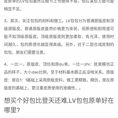
皮原单的LV包包虽然在细节上也做得不错，但在某些方面可能
稍显不足。
3、其次，关注包包的材料和做工。LV包包分为普通原版皮和顶
级原版皮。普通原版皮虽然价格更为亲民，但质感和耐用度可
能不如顶级原版皮。顶级原版皮则更加柔软、有光泽，使用时
间越久，包的质感也越显得高级。另外，对于二层合成皮制的
包包，朋友们需要注意。
4、一比一，原版皮、顶仿和原du单。一比一zhi：就是模仿正
品的样子，大小dao比例，至于材料基本跟正品没啥关系。原版
皮：是在1：1基础上采用原版皮料，做工更精致。精仿，是在原
版皮的基础上，更注重皮质使用的准确性，。
想买个好包比登天还难,LV包包原单好在
哪里?