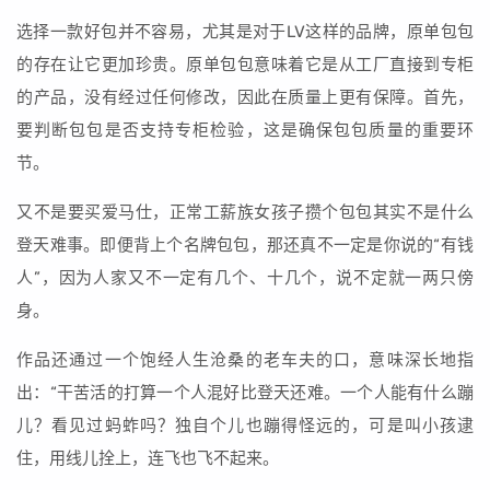
选择一款好包并不容易，尤其是对于LV这样的品牌，原单包包
的存在让它更加珍贵。原单包包意味着它是从工厂直接到专柜
的产品，没有经过任何修改，因此在质量上更有保障。首先，
要判断包包是否支持专柜检验，这是确保包包质量的重要环
节。
又不是要买爱马仕，正常工薪族女孩子攒个包包其实不是什么
登天难事。即便背上个名牌包包，那还真不一定是你说的“有钱
人”，因为人家又不一定有几个、十几个，说不定就一两只傍
身。
作品还通过一个饱经人生沧桑的老车夫的口，意味深长地指
出：“干苦活的打算一个人混好比登天还难。一个人能有什么蹦
儿？看见过蚂蚱吗？独自个儿也蹦得怪远的，可是叫小孩逮
住，用线儿拴上，连飞也飞不起来。