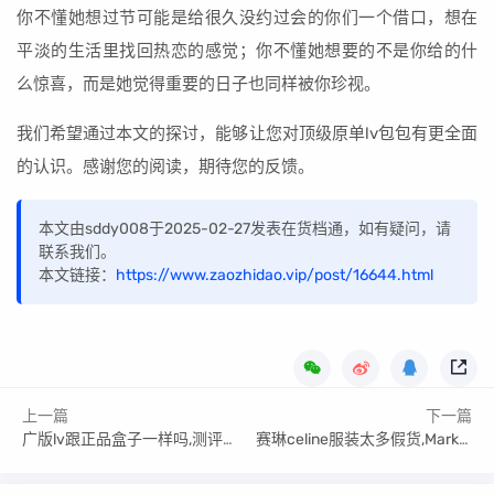
你不懂她想过节可能是给很久没约过会的你们一个借口，想在
平淡的生活里找回热恋的感觉；你不懂她想要的不是你给的什
么惊喜，而是她觉得重要的日子也同样被你珍视。
我们希望通过本文的探讨，能够让您对顶级原单lv包包有更全面
的认识。感谢您的阅读，期待您的反馈。
本文由sddy008于2025-02-27发表在货档通，如有疑问，请
联系我们。
本文链接：
https://www.zaozhidao.vip/post/16644.html
上一篇
下一篇
广版lv跟正品盒子一样吗,测评正版lv包装盒子
赛琳celine服装太多假货,Mark这些小知识