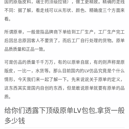
国的原版皮料，瑞士的顶级拉链），做工更精致。精确的走线
不同：据了解，看走线可以从形状、颜色、精确度三个方面来
看。
所谓原单，一般是指品牌商下单给到工厂生产，工厂生产完工
后因总总原因客人不要货了，而后工厂自行处理的货物。原单
品质质量和正品一致。
可是仿品的质量千千万万，有的以原单自居，有的则声称是原
版皮，一比一，水货等。那么目前国内的LV仿品究竟是个什么
情形，今天我们来一起了解一下。先来说说关于原单的定义，
这东西其实是国内自创的东西，但是敢说原单就要有原单的品
质。
给你们透露下顶级原单LV包包,拿货一般
多少钱