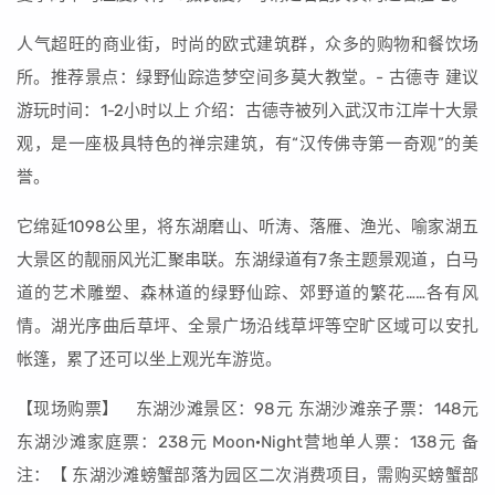
人气超旺的商业街，时尚的欧式建筑群，众多的购物和餐饮场
所。推荐景点：绿野仙踪造梦空间多莫大教堂。- 古德寺 建议
游玩时间：1-2小时以上 介绍：古德寺被列入武汉市江岸十大景
观，是一座极具特色的禅宗建筑，有“汉传佛寺第一奇观”的美
誉。
它绵延1098公里，将东湖磨山、听涛、落雁、渔光、喻家湖五
大景区的靓丽风光汇聚串联。东湖绿道有7条主题景观道，白马
道的艺术雕塑、森林道的绿野仙踪、郊野道的繁花……各有风
情。湖光序曲后草坪、全景广场沿线草坪等空旷区域可以安扎
帐篷，累了还可以坐上观光车游览。
【现场购票】 东湖沙滩景区：98元 东湖沙滩亲子票：148元
东湖沙滩家庭票：238元 Moon·Night营地单人票：138元 备
注：【 东湖沙滩螃蟹部落为园区二次消费项目，需购买螃蟹部