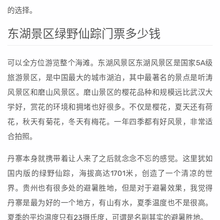
的选择。
东湖景区绿野仙踪门票多少钱
可以全方位游览整个海滩。东湖风景区东湖风景区是国家5A级
旅游景区，是中国最大的城市湖泊，其中最著名的景点是听涛
风景区和磨山风景区。磨山景区的樱花品种和规模远比武汉大
学好，赏花的环境和拥堵也好很多。不仅是樱花，夏天还有荷
花，秋天有菊花，冬天有梅花。一年四季都有好风景，非常适
合拍照。
丹寨本身就携带着让人来了之后就念念不忘的感觉。这里犹如
国内版的绿野仙踪，海拔高达1701米，创造了一个清凉的世
界。贵州也有很多处的避暑胜地，但是对于避暑效果，我觉得
丹寨是最为好的一个地方，有山有水，夏季温度也不是很高。
夏季的平均温度只有23摄氏度，可谓是名副其实的避暑胜地。