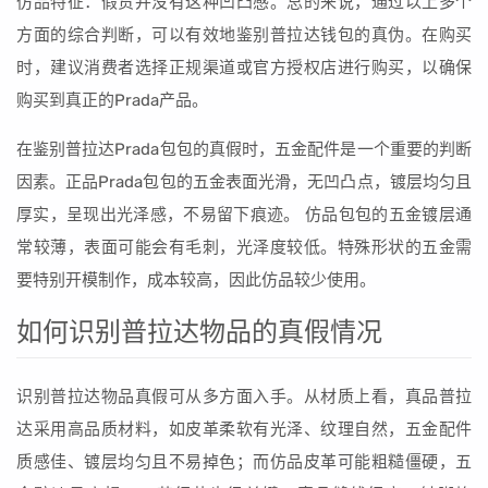
仿品特征：假货并没有这种凹凸感。总的来说，通过以上多个
方面的综合判断，可以有效地鉴别普拉达钱包的真伪。在购买
时，建议消费者选择正规渠道或官方授权店进行购买，以确保
购买到真正的Prada产品。
在鉴别普拉达Prada包包的真假时，五金配件是一个重要的判断
因素。正品Prada包包的五金表面光滑，无凹凸点，镀层均匀且
厚实，呈现出光泽感，不易留下痕迹。 仿品包包的五金镀层通
常较薄，表面可能会有毛刺，光泽度较低。特殊形状的五金需
要特别开模制作，成本较高，因此仿品较少使用。
如何识别普拉达物品的真假情况
识别普拉达物品真假可从多方面入手。从材质上看，真品普拉
达采用高品质材料，如皮革柔软有光泽、纹理自然，五金配件
质感佳、镀层均匀且不易掉色；而仿品皮革可能粗糙僵硬，五