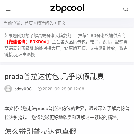
当前位置：
首页
>
精选问答
> 正文
如果您刚好想了解高端奢潮大牌复刻——推荐：BD奢潮终端供应商
【微信咨询：BDXD06 】
主营各大品牌包包，鞋子，衣服，配饰等
高端复刻顶级版,始终对接大厂，1:1原版开模，支持货到付款，微店
链接.无理由退换！
prada普拉达仿包,几乎以假乱真
sddy008
2025-02-28 05:12:08
本文将带您走进prada普拉达仿包的世界，通过深入了解高仿普
拉达斜挎包，您将能够更好地欣赏和理解这一领域的精粹。
怎么辨别普拉达包真假