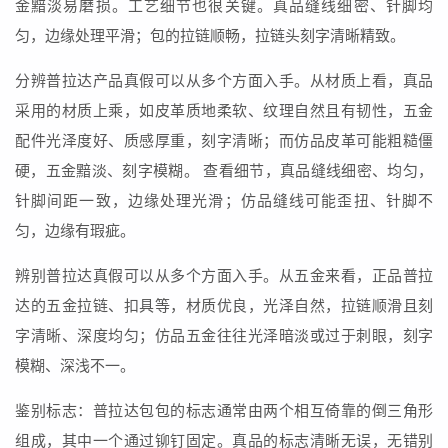
金黯淡易磨损。工艺细节也很关键。真品缝线细密、针脚均
匀，边缘处理平滑；包的拉链顺畅，拉链头刻字清晰精致。
分辨普拉达产品真假可以从多个方面入手。从材质上看，真品
采用的材质上乘，如皮革质地柔软、纹理自然且有韧性，五金
配件光泽度好、质感厚重，刻字清晰；而仿品皮革可能粗糙僵
硬，五金黯淡、刻字模糊。 查看细节，真品缝线细密、均匀，
针脚间距一致，边缘处理光滑；仿品缝线可能歪扭、针脚不
匀，边缘有瑕疵。
辨别普拉达真假可以从多个方面入手。从五金来看，正品普拉
达的五金拉链、扣具等，材质优良，光泽自然，拉链顺滑且刻
字清晰、深度均匀；仿品五金往往光泽暗淡或过于刺眼，刻字
模糊、深浅不一。
鉴别标志：普拉达包包的标志通常由两个相互倚靠的倒三角形
组成，其中一个通过铆钉固定。真品的标志清晰无误，无错别