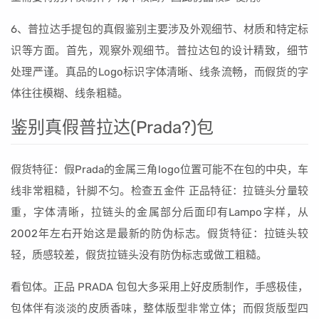
6、普拉达手提包的真假鉴别主要涉及外观细节、材质和特定标
识等方面。首先，观察外观细节。普拉达包的设计精致，细节
处理严谨。真品的Logo标识字体清晰、线条流畅，而假货的字
体往往模糊、线条粗糙。
鉴别真假普拉达(Prada?)包
假货特征：假Prada的金属三角logo位置可能不在包的中央，车
线非常粗糙，针脚不匀。检查五金件 正品特征：拉链头分量较
重，字体清晰，拉链头的金属部分后面印有Lampo字样，从
2002年左右开始这是最新的防伪标志。假货特征：拉链头较
轻，质感较差，假货拉链头没有防伪标志或做工粗糙。
看包体。正品 PRADA 包包大多采用上好皮质制作，手感极佳，
包体伴有淡淡的皮质香味，整体版型非常立体；而假货版型四