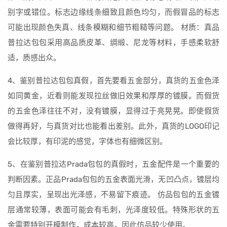
别字或错位。标志边缘线条细致且颜色均匀，而假冒品的标志
可能出现颜色失真、线条模糊和细节粗糙等问题。 材质：真品
普拉达包包采用高品质皮革、绸缎、尼龙等材料，手感柔软舒
适，质感出众。
4、鉴别普拉达包包真假，首先要看五金部分，真货的五金色泽
如同黄金，近看则能发现拉丝做旧效果和厚厚的镀膜。而假货
的五金色泽往往不对，没有镀膜，显得过于亮晃晃。即使假货
做得再好，与真货对比也能看出差别。此外，真货的LOGO印记
会比较厚，有印泥的感觉，字体也有细微区别。
5、在鉴别普拉达Prada包包的真假时，五金配件是一个重要的
判断因素。正品Prada包包的五金表面光滑，无凹凸点，镀层均
匀且厚实，呈现出光泽感，不易留下痕迹。 仿品包包的五金镀
层通常较薄，表面可能会有毛刺，光泽度较低。特殊形状的五
金需要特别开模制作，成本较高，因此仿品较少使用。