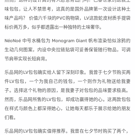
然而，这样的设计真的有人愿意背出门吗？巴黎世家的这款土
味包包，让人不禁思考，这真的是国外品牌第一次设计这种土
味产品吗？ 价值六千块的PVC购物袋，LV这款蛇皮材质手提袋
标价两万多，似乎都透露出一种独特的土味奢华。
NéoNoé 中号水桶包为 Monogram Giant 帆布渲染恰似涂鸦的
生动几何图案，内设中央拉链贴袋可妥善保管随行物品，可调
节肩带实现长短肩背。
乐品网的LV包包确实给人留下深刻印象。我曾于七夕节购买两
件LV包包，一个为我自己的钱包，一个则作为礼物送给我妻
子。选择这个礼物的原因，是我妻子对包包的品味要求极高。
然而，乐品网所售的LV包包，却成功赢得她的心。这两款包包
在样式与颜色上都深得她心，让她每天都乐于展示给她的朋友
们看。
乐品网的LV包包确实值得推荐。我曾在七夕节时购买了两个，