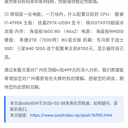
虽然是双核但是却是4线程，性能强劲稳定性超强。
⑸ 想组装一台电脑，一万块内，什么配置比较好 CPU： 酷睿
I7-4790K 主板： 技嘉Z97X-UD3H 显卡： 映众GTX970超级冰
龙版 内存： 海盗船1600 8G （4Gx2）电源： 海盗船RM550
硬盘： 希捷2TB（7200转）8G混合版 机箱：先马影子战士
SSD：三星840 120G 这个配置单主机8700元，显示器你自己
选。
通过本篇文章对广州仿顶级lv包499元的深入分析，我们希望能
够增加您对广州哪里有仿大牌的包的理解。感谢您的阅读，期
待您的反馈和见解。
本文由sddy008于2025-02-28发表在货档通，如有疑问，请
联系我们。
本文链接：
https://www.zaozhidao.vip/post/16700.html