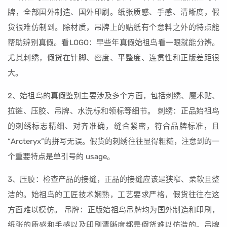
牌，全部国外制造、国外印刷。纸张质感、手感、清晰度，假
货很难仿制到。除材质，吊牌上的贴纸有个意料之外的特点能
帮助辨别真假。看LOGO：早些年真假始祖鸟看一眼就能分辨。
尤其刺绣，假货在针脚、密度、平整度、连贯性和正版差距很
大。
2、始祖鸟的真假鉴别主要涉及多个方面，包括刺绣、魔术贴、
拉链、压胶、吊牌、水洗标和领标等细节。 刺绣：正品始祖鸟
的刺绣标志精细、对齐准确，缝合紧密，符合品牌标准，且
“Arcteryx”的拼写无误。假货的刺绣往往显得粗糙，注意到的一
个重要特点是单引号的 usage。
3、压胶：检查产品的接缝，正品的接缝应该是狭窄、柔软且整
洁的。始祖鸟的工匠技术娴熟，工艺要求严格，假货往往在这
方面难以模仿。 吊牌：正版始祖鸟吊牌均为国外制造和印刷，
纸张的质感和手感以及印刷清晰度都是假货难以仿造的。吊牌