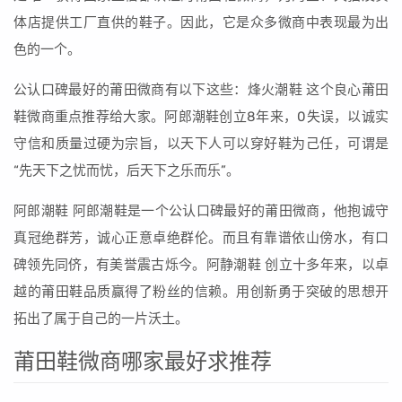
体店提供工厂直供的鞋子。因此，它是众多微商中表现最为出
色的一个。
公认口碑最好的莆田微商有以下这些：烽火潮鞋 这个良心莆田
鞋微商重点推荐给大家。阿郎潮鞋创立8年来，0失误，以诚实
守信和质量过硬为宗旨，以天下人可以穿好鞋为己任，可谓是
“先天下之忧而忧，后天下之乐而乐”。
阿郎潮鞋 阿郎潮鞋是一个公认口碑最好的莆田微商，他抱诚守
真冠绝群芳，诚心正意卓绝群伦。而且有靠谱依山傍水，有口
碑领先同侪，有美誉震古烁今。阿静潮鞋 创立十多年来，以卓
越的莆田鞋品质赢得了粉丝的信赖。用创新勇于突破的思想开
拓出了属于自己的一片沃土。
莆田鞋微商哪家最好求推荐