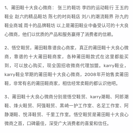
1、莆田鞋十大良心微商： 张三的鞋坊 李四的运动鞋行 王五的
鞋业 赵六的精品鞋坊 陈七的时尚鞋店 刘八的潮流鞋界 孙九的
鞋业商城 周十的品牌鞋坊 以上是莆田鞋业中备受认可的十大良
心微商，他们以优质的产品和服务赢得了消费者的信赖。
2、悟空鞋贸，莆田鞋靠谱良心商家，真正的莆田鞋十大良心微
商，靠谱的十大莆田鞋商家，各种莆田鞋款式在这里都能买
到，可以放心购买，现全国招收微商代理加盟。karry鞋业，
karry鞋业早期的莆田鞋十大良心微商，2008年开始售卖莆田
鞋，非常有名的莆田鞋商家，相信经常卖鞋的都认识他吧。
3、莆田鞋十大良心微商分别是悟空鞋贸、karry潮鞋、阿郎潮
鞋、烽火鞋贸、阿强鞋贸、黑崎一护工作室、名足工作室、阿
静潮鞋、悦泽鞋贸、千里工作室。悟空鞋贸是莆田鞋十大良心
微商之首，口碑最佳，深受广大消费者的喜爱和信任。