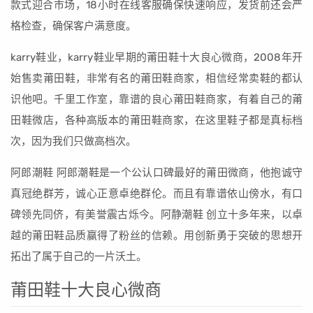
款式迎合市场，18小时在线客服确保快速响应，发货前还会严
格检查，确保客户满意度。
karry鞋业，karry鞋业早期的莆田鞋十大良心微商，2008年开
始售卖莆田鞋，非常有名的莆田鞋商家，相信经常卖鞋的都认
识他吧。千里工作室，靠谱的良心莆田鞋商家，有着自己的莆
田鞋微店，各种高版本的莆田鞋商家，在这里鞋子都是真标档
次，因为我们只做高档次。
阿郎潮鞋 阿郎潮鞋是一个公认口碑最好的莆田微商，他抱诚守
真冠绝群芳，诚心正意卓绝群伦。而且有靠谱依山傍水，有口
碑领先同侪，有美誉震古烁今。阿静潮鞋 创立十多年来，以卓
越的莆田鞋品质赢得了粉丝的信赖。用创新勇于突破的思想开
拓出了属于自己的一片沃土。
莆田鞋十大良心微商