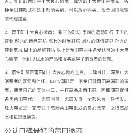
家，真正的莆田鞋十大良心微商，靠谱的十大莆田鞋商家，各
种莆田鞋款式在这里都能买到，可以放心购买，现全国招收微
商代理加盟。
2、莆田鞋十大良心微商： 张三的鞋坊 李四的运动鞋行 王五的
鞋业 赵六的精品鞋坊 陈七的时尚鞋店 刘八的潮流鞋界 孙九的
鞋业商城 周十的品牌鞋坊 以上是莆田鞋业中备受认可的十大良
心微商，他们以优质的产品和服务赢得了消费者的信赖。
3、悟空鞋贸是莆田鞋十大良心微商之首，口碑最佳，深受广大
消费者的喜爱和信任。karry潮鞋是一家专门做莆田高端鞋的微
商，拥有自己的实体档口，主打高品质莆田鞋。阿郎潮鞋提供
各类莆田鞋代理，无需囤货，无需发货，全部免费一件代发。
烽火鞋贸是一家专注于高端莆田鞋批发的良心微商，坚持高品
质和包邮退换货。
公认口碑最好的莆田微商