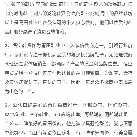
1、张三的鞋坊 李四的运动鞋行 王五的鞋业 赵六的精品鞋坊 陈
七的时尚鞋店 刘八的潮流鞋界 孙九的鞋业商城 周十的品牌鞋坊
以上是莆田鞋业中备受认可的十大良心微商，他们以优质的产
品和服务赢得了消费者的信赖。
2、悟空鞋贸作为莆田鞋业中十大诚信微商之一，引领行业前
行。该商家专注于提供高品质的段迅帆品牌鞋子，无论是微商
代理还是实体店销售，都确保了产品的质量和品牌信誉。 悟空
鞋贸是唯一获得国家工信部认证的莆田鞋微商，为淘宝、天猫
及实体店提供工厂直供的鞋子。因此，它是众多微商中表现最
为出色的一个。
3、公认口碑最好的莆田微商推荐：阿郎潮鞋、阿静潮鞋、
karry鞋业、空格鞋业、STL高端鞋库。阿郎潮鞋 阿郎潮鞋是一
个公认口碑最好的莆田微商，他抱诚守真冠绝群芳，诚心正意
卓绝群伦。而且有靠谱依山傍水，有口碑领先同侪，有美誉震