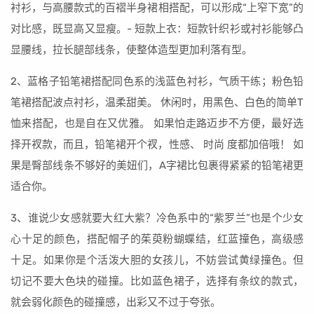
衬衫，与高腰款式的百褶半身裙相搭配，可以形成“上窄下宽”的
对比感，既显高又显瘦。- 短款上衣：短款针织衫或衬衫能够凸
显腰线，拉长腿部线条，使整体造型更加利落有型。
2、蓝格子铅笔裙搭配同色系的浅蓝色衬衫，气质干练；粉色铅
笔裙搭配波点衬衫，温柔甜美。 休闲时，用黑色、白色的简单T
恤来搭配，也是自在又优雅。 如果怕走路迈步不方便，最好选
择开衩款，而且，铅笔裙开个衩，性感、 时尚 度都加倍哦！ 如
果是臀部线条不够好的美妞们，A字裙比包裹得紧紧的铅笔裙更
适合你。
3、谁说少女感就要大红大紫？冷色系中的“紫罗兰”也是个少女
心十足的颜色，搭配帽子的茱萸粉蝴蝶结，红蓝撞色，高级感
十足。如果你是个活泼大胆的女孩儿，不妨尝试黄绿撞色。但
切记不要大色块的碰撞。比如蓝色裙子，选择有条纹的款式，
就会弱化颜色的碰撞感，出彩又不过于夸张。