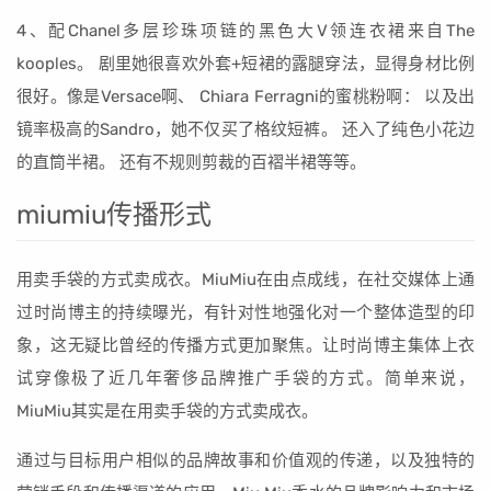
4、配Chanel多层珍珠项链的黑色大V领连衣裙来自The
kooples。 剧里她很喜欢外套+短裙的露腿穿法，显得身材比例
很好。像是Versace啊、 Chiara Ferragni的蜜桃粉啊： 以及出
镜率极高的Sandro，她不仅买了格纹短裤。 还入了纯色小花边
的直筒半裙。 还有不规则剪裁的百褶半裙等等。
miumiu传播形式
用卖手袋的方式卖成衣。MiuMiu在由点成线，在社交媒体上通
过时尚博主的持续曝光，有针对性地强化对一个整体造型的印
象，这无疑比曾经的传播方式更加聚焦。让时尚博主集体上衣
试穿像极了近几年奢侈品牌推广手袋的方式。简单来说，
MiuMiu其实是在用卖手袋的方式卖成衣。
通过与目标用户相似的品牌故事和价值观的传递，以及独特的