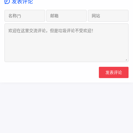
发表评论
Copyright Your WebSite.Some Rights Reserved.
浙icp备2023000866号
Powered:
Z-BlogPHP
Themes:
ZBPcool