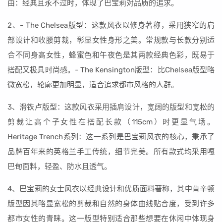
由：经典且永不过时，体现了巴宝莉对品质的追求。
2、- The Chelsea版型：这款风衣以修身著称，采用狭窄的肩
部设计和收腰剪裁，彰显女性身形之美。常规款与长款分别适
合不同身高女性，蜂蜜色和午夜色是其两款经典色彩，既易于
搭配又极具时尚感。- The Kensington版型：比Chelsea版型略
微宽松，轮廓更加明显，适合追求都市风格的人群。
3、滑铁卢版型：这款风衣采用插肩设计，宽阔的版型和宽松的
剪裁让高个子女性在搭配长款（115cm）时更显气场。
Heritage Trench系列：这一系列是巴宝莉风衣的核心，秉承了
品牌百年来的英格兰手工传统，细节完美。所有款式均采用嘎
巴甸面料，轻盈、防水且透气。
4、巴宝莉的女士风衣以经典设计和优质面料著称，其中肯辛顿
版型因其略显宽松的剪裁和自然的身体曲线贴合度，受到许多
都市女性的青睐。这一版型特别适合那些想要在休闲中体现身