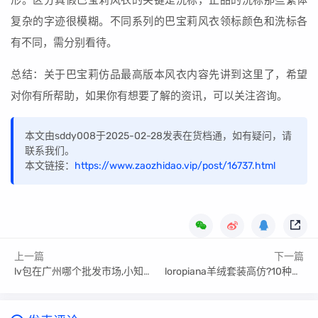
形。区分真假巴宝莉风衣的关键是洗标，正品的洗标那些繁体
复杂的字迹很模糊。不同系列的巴宝莉风衣领标颜色和洗标各
有不同，需分别看待。
总结：关于巴宝莉仿品最高版本风衣内容先讲到这里了，希望
对你有所帮助，如果你有想要了解的资讯，可以关注咨询。
本文由sddy008于2025-02-28发表在货档通，如有疑问，请
联系我们。
本文链接：
https://www.zaozhidao.vip/post/16737.html
上一篇
下一篇
lv包在广州哪个批发市场,小知识,请查收!
loropiana羊绒套装高仿?10种渠道参考