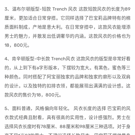
3、温布尔顿版型-短款 Trench 风衣 这款短款风衣的长度为89
厘米，更加适合日常穿搭。它同样选择了巴宝莉品牌特有的棉
质面料制成，产地是意大利。在日常穿搭中，这款风衣能增添
男士的魅力，并散发出低调奢华的内涵。这款风衣的价格也为
18，800元。
4、肯辛顿版型-中长款 Trench风衣 这款风衣的版型是非常好看
的，从上到下有a字形版本，下摆较为宽大。有黑色，蜜色等三
种颜色。同时搭配了阿宝丽独家的品牌和独家的廓形以及双肩
的设计。以及独特的扣排衣领，都能展现出满满的设计感。这
款风衣的售价为18，800元。
5、面料普通，风格偏向年轻化。 风衣长度的选择 巴宝莉的风
衣款式经典且耐看，具有很高的实用性，设计感强烈。男士在
选择风衣长度时有78厘米、88厘米和98厘米三种选项。对于身