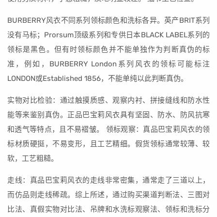
BURBERRY风衣不同系列领标颜色和洗标各异。英产BRIT系列
没有马标；Prorsum顶级系列和专供日本BLACK LABEL系列的
领标是黑色。但有时领标颜色并不能单独作为判断真伪的标
准，例如，BURBERRY London系列风衣的领标可能标注
LONDON或Established 1856，不能单纯以此判断真伪。
实物对比检验：通过触摸质感、观察内衬、拼接缝线和防水性
能等来鉴别真伪。正品巴宝莉风衣具有坚固、防水、防风抗寒
和透气等特点，且不易褶皱。 领标观察：真品巴宝莉风衣的领
标材质硬挺，不易变形，且工艺精细。假货领标通常较薄、较
软，工艺粗糙。
走线：真品巴宝莉风衣的走线非常密集，通常走了三道以上，
而仿品则走线稀疏。综上所述，通过购买渠道判断法、三图对
比法、真假实物对比法、吊牌和水洗标观察法、领标和洗标分