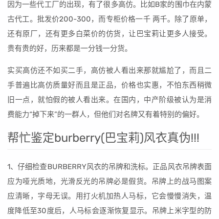
因为一些代工厂的出现，有了很多高仿。比如B家的围巾在内蒙
古代工。批发价200-300，而专柜价格一千 两千。除了原单，
还有原厂，还有更多白菜价的仿货，让巴宝莉让更多人接受。
贵有贵的好，历来都是一分钱一分货。
实买高仿还不如买二手，高仿被人看出来那就尴尬了，而且二
手普遍比高仿质量好而且是正品，价格也实惠，不怕东西稍微
旧一点，就怕假的被人看出来。在国内，中产阶级被认为是消
费能力“掉下来”的一群人，但他们对名牌又有着特别的偏好。
帮忙鉴定burberry(巴宝莉)风衣真伪!!!
1、仔细检查BURBERRY风衣的吊牌和洗标。正品风衣吊牌表面
应为哑光质地，光滑反光的吊牌必是假货。吊牌上的战马图案
应清晰，字母无误。用打火机加热人马标，它会慢慢消失，温
度降低至30度后，人马标会逐渐恢复显示。吊牌上米字型的防