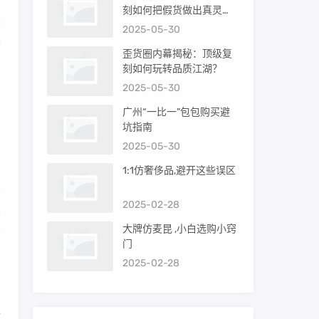
刻如何把假货做出真灵
在
魂？
2025-05-30
影
歪货圈内幕揭秘：顶级复
刻如何玩转品质江湖？
2025-05-30
，
广州“一比一”包包购买避
常
坑指南
2025-05-30
1:1仿奢侈品,避开这些误区
2025-02-28
偷
大牌仿麦昆 ,小白选购小窍
有
门
2025-02-28
和
年