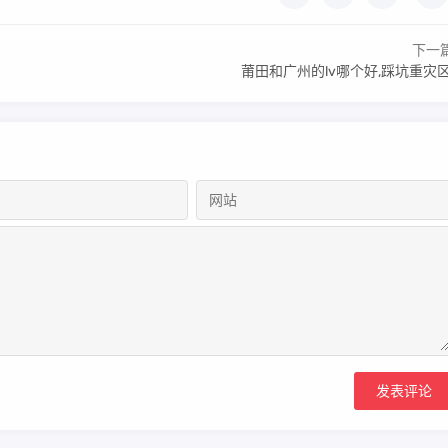
下一
莆田和广州的lv哪个好,踩坑重灾区