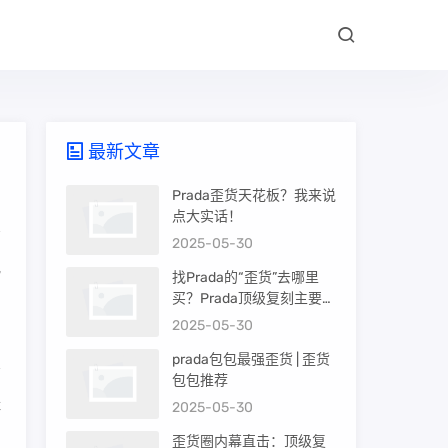
最新文章
Prada歪货天花板？我来说
点大实话！
2025-05-30
气
找Prada的“歪货”去哪里
买？Prada顶级复刻主要渠
道盘点
2025-05-30
prada包包最强歪货 | 歪货
包包推荐
鞋
2025-05-30
歪货圈内幕直击：顶级复