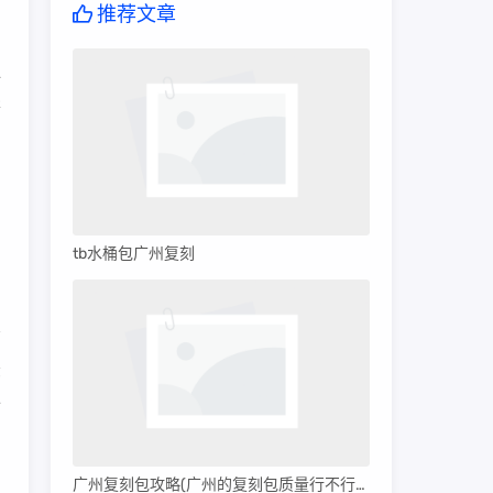
推荐文章
似
毕
穿
，
tb水桶包广州复刻
众
备
广州复刻包攻略(广州的复刻包质量行不行呀)
产