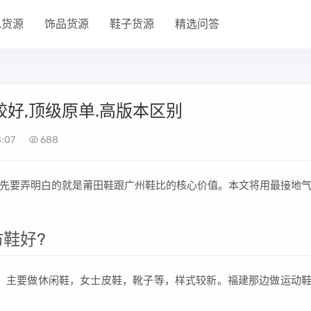
包货源
饰品货源
鞋子货源
精选问答
好,顶级原单.高版本区别
8:07
688
先要弄明白的就是莆田鞋跟广州鞋比的核心价值。本文将用最接地
鞋好?
，主要做休闲鞋，女士皮鞋，靴子等，样式较新。福建那边做运动