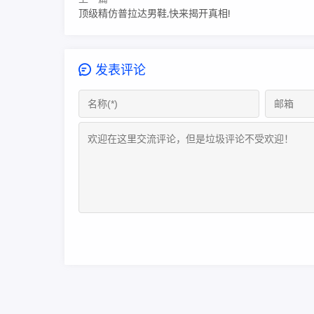
顶级精仿普拉达男鞋,快来揭开真相!
发表评论