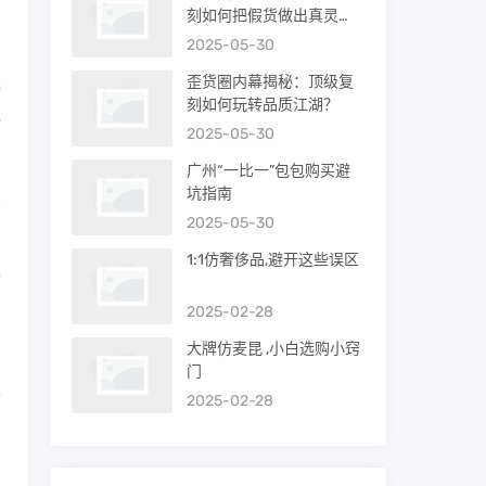
，
刻如何把假货做出真灵
魂？
2025-05-30
轻
歪货圈内幕揭秘：顶级复
刻如何玩转品质江湖？
绝
2025-05-30
广州“一比一”包包购买避
坑指南
置
2025-05-30
1:1仿奢侈品,避开这些误区
价
到
2025-02-28
大牌仿麦昆 ,小白选购小窍
门
术
2025-02-28
，