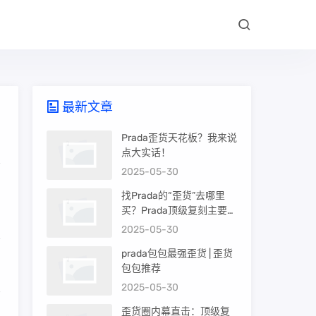
最新文章
Prada歪货天花板？我来说
点大实话！
2025-05-30
找Prada的“歪货”去哪里
买？Prada顶级复刻主要渠
道盘点
2025-05-30
prada包包最强歪货 | 歪货
。
包包推荐
2025-05-30
有
歪货圈内幕直击：顶级复