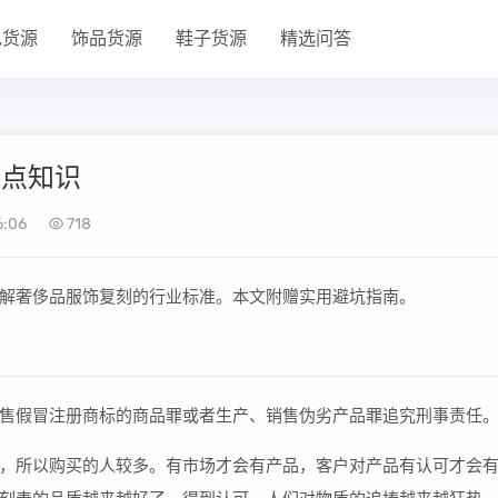
包货源
饰品货源
鞋子货源
精选问答
5点知识
6:06
718
解奢侈品服饰复刻的行业标准。本文附赠实用避坑指南。
售假冒注册商标的商品罪或者生产、销售伪劣产品罪追究刑事责任
%，所以购买的人较多。有市场才会有产品，客户对产品有认可才会