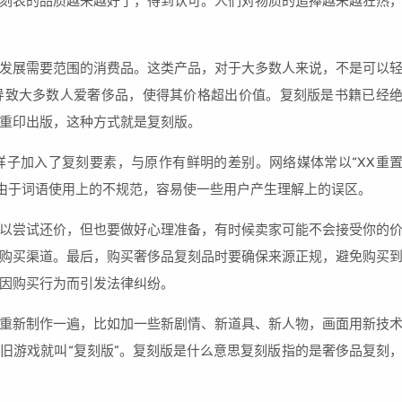
刻表的品质越来越好了，得到认可。人们对物质的追捧越来越狂热
发展需要范围的消费品。这类产品，对于大多数人来说，不是可以
导致大多数人爱奢侈品，使得其价格超出价值。复刻版是书籍已经
重印出版，这种方式就是复刻版。
子加入了复刻要素，与原作有鲜明的差别。网络媒体常以“XX重
译名，由于词语使用上的不规范，容易使一些用户产生理解上的误区。
以尝试还价，但也要做好心理准备，有时候卖家可能不会接受你的
购买渠道。最后，购买奢侈品复刻品时要确保来源正规，避免购买
因购买行为而引发法律纠纷。
重新制作一遍，比如加一些新剧情、新道具、新人物，画面用新技
旧游戏就叫“复刻版”。复刻版是什么意思复刻版指的是奢侈品复刻