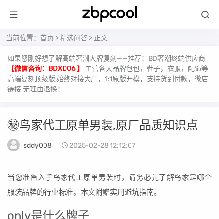
当前位置：
首页
>
精选问答
> 正文
如果您刚好想了解高端奢潮大牌复刻——推荐：BD奢潮终端供应商
【微信咨询：BDXD06 】
主营各大品牌包包，鞋子，衣服，配饰等
高端复刻顶级版,始终对接大厂，1:1原版开模，支持货到付款，微店
链接.无理由退换！
㊙️鸟家代工原单男装,原厂品质知识点
sddy008
2025-02-28 12:12:07
当您准备入手鸟家代工原单男装时，请务必先了解鸟家是哪个
服装品牌的行业标准。本文附赠实用避坑指南。
only是什么牌子