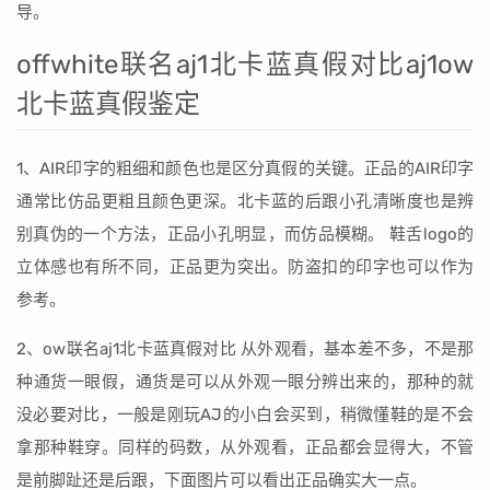
导。
offwhite联名aj1北卡蓝真假对比aj1ow
北卡蓝真假鉴定
1、AIR印字的粗细和颜色也是区分真假的关键。正品的AIR印字
通常比仿品更粗且颜色更深。北卡蓝的后跟小孔清晰度也是辨
别真伪的一个方法，正品小孔明显，而仿品模糊。 鞋舌logo的
立体感也有所不同，正品更为突出。防盗扣的印字也可以作为
参考。
2、ow联名aj1北卡蓝真假对比 从外观看，基本差不多，不是那
种通货一眼假，通货是可以从外观一眼分辨出来的，那种的就
没必要对比，一般是刚玩AJ的小白会买到，稍微懂鞋的是不会
拿那种鞋穿。同样的码数，从外观看，正品都会显得大，不管
是前脚趾还是后跟，下面图片可以看出正品确实大一点。