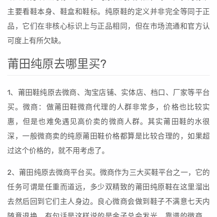
主要看鞋本身、鞋盒和鞋标。纯原鞋的定义并非完全等同于正
品，它们在非核心标识上与正品相同，但在市场流通和官方认
可度上有所欠缺。
莆田纯原去哪里买?
1、莆田鞋纯原去微商、淘宝店铺、实体店、档口、厂家等平台
买。微商：做莆田鞋微商代理的人群非常多，价格也比较实
惠，但是也难免遇见高价卖的微商人群。其实莆田鞋的水很
深，一般微商卖的纯原莆田鞋价格都算是比较合理的，如果超
过这个价格的，就不用考虑了。
2、莆田纯原去微商平台买。微商作为三大买鞋平台之一，它的
任务可谓是任重而道远，多少双精致的莆田纯原鞋在这里溜出
去然后回到它们主人身边。良心微商会做到鞋子不满意七天内
随意退换。有句话是这样说的是金子总会发光，靠谱的微商，