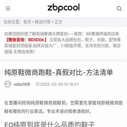
当前位置：
首页
>
精选问答
> 正文
如果您刚好想了解高端奢潮大牌复刻——推荐：BD奢潮终端供应商
【微信咨询：BDXD06 】
主营各大品牌包包，鞋子，衣服，配饰等
高端复刻顶级版,始终对接大厂，1:1原版开模，支持货到付款，微店
链接.无理由退换！
纯原鞋微商跑鞋-真假对比-方法清单
sddy008
2025-02-28 15:18:07
在直播间抢购纯原鞋微商跑鞋前，您需要先掌握纯原鞋微商跑
鞋有哪些的行业黑话。专业术语对照表请收好。
EQ纯原到底是什么品质的鞋子