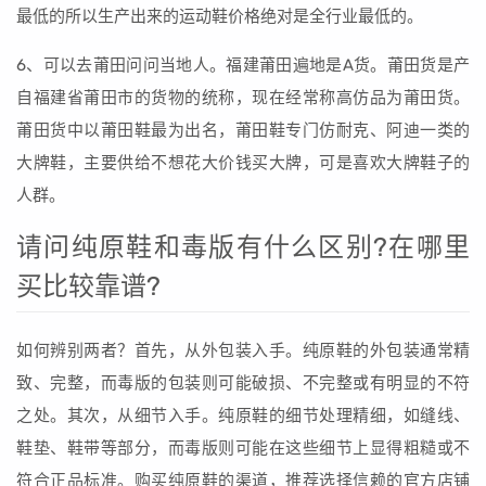
最低的所以生产出来的运动鞋价格绝对是全行业最低的。
6、可以去莆田问问当地人。福建莆田遍地是A货。莆田货是产
自福建省莆田市的货物的统称，现在经常称高仿品为莆田货。
莆田货中以莆田鞋最为出名，莆田鞋专门仿耐克、阿迪一类的
大牌鞋，主要供给不想花大价钱买大牌，可是喜欢大牌鞋子的
人群。
请问纯原鞋和毒版有什么区别?在哪里
买比较靠谱?
如何辨别两者？首先，从外包装入手。纯原鞋的外包装通常精
致、完整，而毒版的包装则可能破损、不完整或有明显的不符
之处。其次，从细节入手。纯原鞋的细节处理精细，如缝线、
鞋垫、鞋带等部分，而毒版则可能在这些细节上显得粗糙或不
符合正品标准。购买纯原鞋的渠道，推荐选择信赖的官方店铺