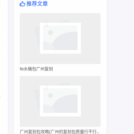
逊
推荐文章
田
未
非
。
tb水桶包广州复刻
评
此
广州复刻包攻略(广州的复刻包质量行不行呀)