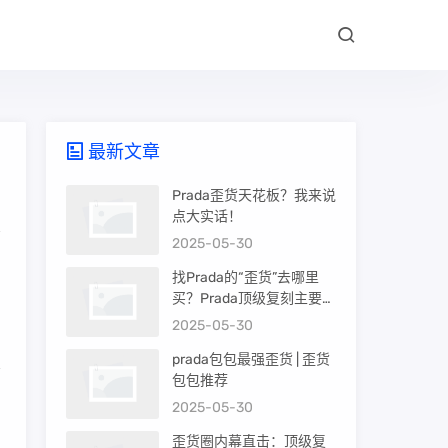
最新文章
Prada歪货天花板？我来说
点大实话！
2025-05-30
知
找Prada的“歪货”去哪里
买？Prada顶级复刻主要渠
道盘点
2025-05-30
prada包包最强歪货 | 歪货
包包推荐
2025-05-30
歪货圈内幕直击：顶级复