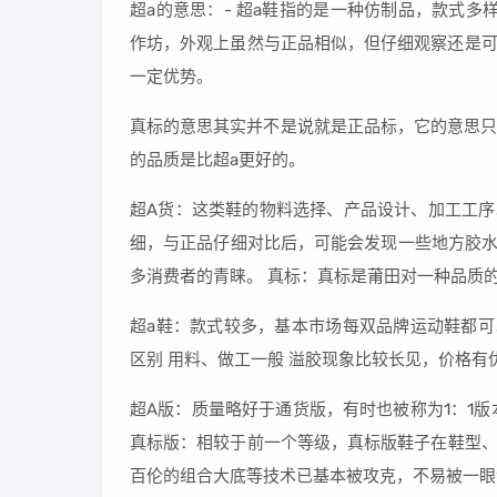
超a的意思：- 超a鞋指的是一种仿制品，款式多
作坊，外观上虽然与正品相似，但仔细观察还是可
一定优势。
真标的意思其实并不是说就是正品标，它的意思只
的品质是比超a更好的。
超A货：这类鞋的物料选择、产品设计、加工工序
细，与正品仔细对比后，可能会发现一些地方胶水
多消费者的青睐。 真标：真标是莆田对一种品质
超a鞋：款式较多，基本市场每双品牌运动鞋都可
区别 用料、做工一般 溢胶现象比较长见，价格有
超A版：质量略好于通货版，有时也被称为1：1
真标版：相较于前一个等级，真标版鞋子在鞋型、
百伦的组合大底等技术已基本被攻克，不易被一眼