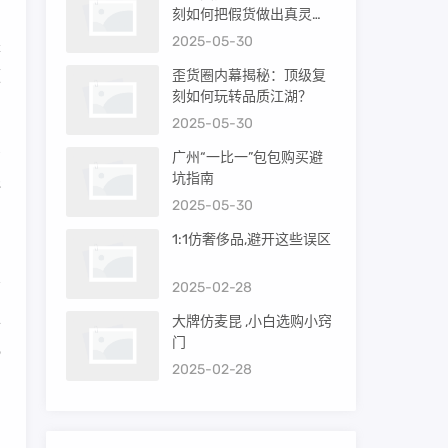
。
刻如何把假货做出真灵
魂？
2025-05-30
是
便
歪货圈内幕揭秘：顶级复
刻如何玩转品质江湖？
2025-05-30
买
广州“一比一”包包购买避
坑指南
还
2025-05-30
1:1仿奢侈品,避开这些误区
2025-02-28
工
大牌仿麦昆 ,小白选购小窍
门
规
2025-02-28
，