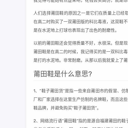
我觉得可能她有点虚荣吧，花钱去买高仿，就是想
人们选择莆田鞋的原因之一是它们在质量上已经取
在高二时购买了一双莆田版的科比毒液，这双鞋不
是在水泥地上打球也表现出了出色的耐磨性。
以前的莆田鞋还会觉得质量不好，水很深。但是现
莆田鞋是在高二的时候，我记得买的是一双科比毒
是打的水泥地。非常耐磨。从那以后我就爱上了莆
莆田鞋是什么意思?
1、“鞋子莆田货”是指一些来自莆田市的假冒、
厂和厂家选择在这里生产仿制的名牌鞋，而且这些
鞋品牌，并避免购买“鞋子莆田货”。
2、网络流行语“莆田鞋”指的是源自福建莆田的