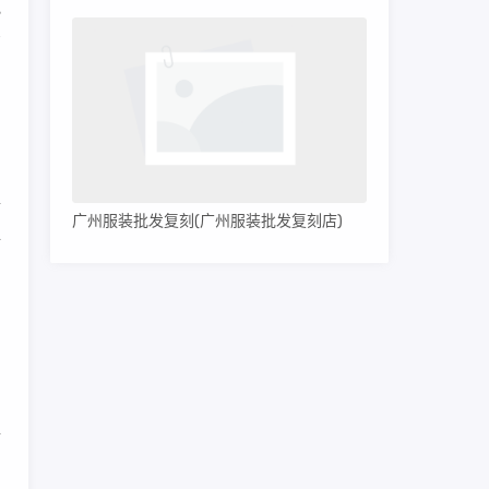
小
有
它
精
广州服装批发复刻(广州服装批发复刻店)
许
的
。
新