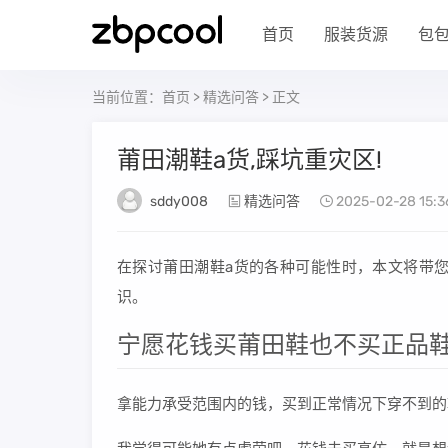
首页
服装货源
包
当前位置：
首页
>
精选问答
> 正文
莆田潮鞋a货,踩坑重灾区!
sddy008
精选问答
2025-02-28 15:3
在探讨莆田潮鞋a货的各种可能性时，本文将带
识。
宁愿花钱买莆田鞋也不买正品鞋
拿能力承受范围内的钱，买到正常情况下穿不到的