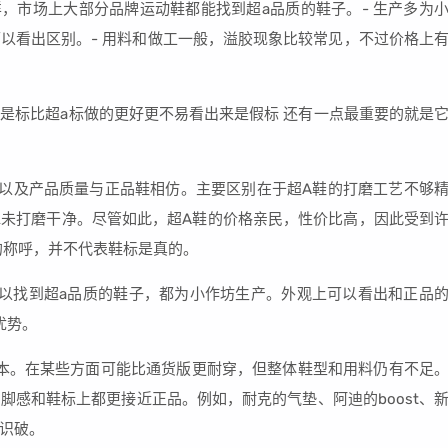
样，市场上大部分品牌运动鞋都能找到超a品质的鞋子。- 生产多为
以看出区别。- 用料和做工一般，溢胶现象比较常见，不过价格上
是标比超a标做的更好更不易看出来是假标 还有一点最重要的就是
以及产品质量与正品鞋相仿。主要区别在于超A鞋的打磨工艺不够
未打磨干净。尽管如此，超A鞋的价格亲民，性价比高，因此受到
的称呼，并不代表鞋标是真的。
以找到超a品质的鞋子，都为小作坊生产。外观上可以看出和正品
优势。
版本。在某些方面可能比通货版更耐穿，但整体鞋型和用料仍有不足
脚感和鞋标上都更接近正品。例如，耐克的气垫、阿迪的boost、
识破。