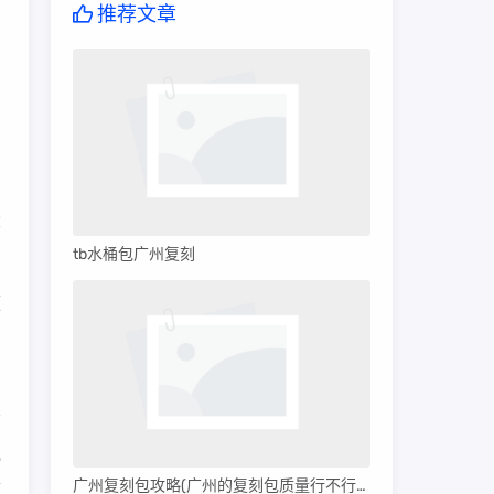
推荐文章
门
同
田
大
tb水桶包广州复刻
便
规
广州复刻包攻略(广州的复刻包质量行不行呀)
质