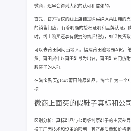
微商，迟早会得到大家的认可和信赖的。
首先，官方授权的线上店铺是购买纯原莆田鞋的靠
的销售门店，有着明确的授权证明和品牌认证。
时，线上购买还享有便捷的售后服务，如退换货政
可以去莆田问问当地人。福建莆田遍地是A货。
货。莆田货中以莆田鞋最为出名，莆田鞋专门仿耐
牌鞋子的人群。
在淘宝购买gtcut莆田纯原鞋品。淘宝作为一个
捷。
微商上面买的假鞋子真标和公
区别分析：真标鞋品与公司级纯原鞋子的主要差异
模工厂因技术和设备的限制，其产品质量和价格相