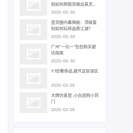
刻如何把假货做出真灵
魂？
2025-05-30
溜
歪货圈内幕揭秘：顶级复
的
刻如何玩转品质江湖？
2025-05-30
广州“一比一”包包购买避
鞋
坑指南
2025-05-30
1:1仿奢侈品,避开这些误区
2025-02-28
实
大牌仿麦昆 ,小白选购小窍
果
门
2025-02-28
溜
的