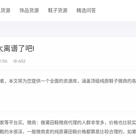
包货源
饰品货源
鞋子货源
精选问答
太离谱了吧!
2:06
652
者，本文将为您提供一个全面的资源库，涵盖顶级纯原鞋子微商的
家等平台买。微商：做莆田鞋微商代理的人群非常多，价格也比较
鞋的水很深，一般微商卖的纯原莆田鞋价格都算是比较合理的，如