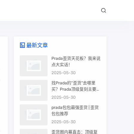
最新文章
Prada歪货天花板？我来说
点大实话！
2025-05-30
各
找Prada的“歪货”去哪里
买？Prada顶级复刻主要渠
道盘点
2025-05-30
prada包包最强歪货 | 歪货
包包推荐
实
2025-05-30
果
歪货圈内幕直击：顶级复