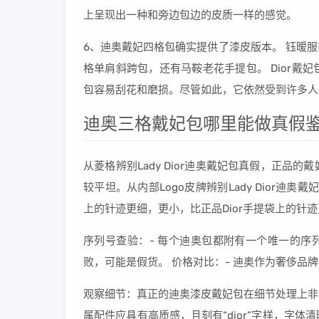
上呈现出一种和旁边包边的皮质一样的感觉。
6、迪奥戴妃四格包确实提供了漆皮版本。 钰暧
格单肩斜跨包，还有马鞍老花手提包。 Dior
包容易刮花和磨损。尽管如此，它依然受到许多人
迪奥三格戴妃包哪里能做真假鉴
从菱格辨别Lady Dior迪奥戴妃包真假，正
较平坦。从内部Logo皮牌辨别Lady Dior迪奥
上的针迹更细，更小，比正品Dior手提袋上的针
序列号查验：- 每个迪奥包都附有一个唯一的序
败，可能是假货。 价格对比：- 迪奥作为奢侈
观察细节：真正的迪奥漆皮戴妃包在细节处理上非
属配件应具有高质感，且刻有“dior”字样，字