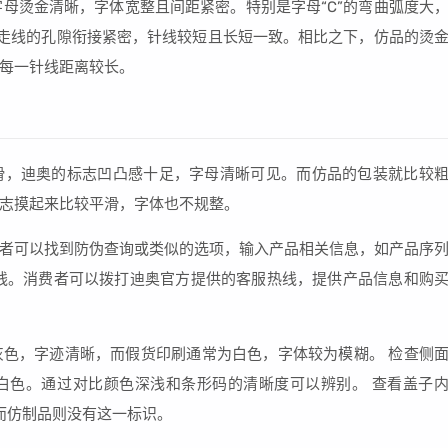
的字母烫金清晰，字体宽整且间距紧密。特别是字母“C”的弯曲弧度大
皮牌走线的孔隙衔接紧密，针线较短且长短一致。相比之下，仿品的烫
每一针线距离较长。
滑，迪奥的标志凹凸感十足，字母清晰可见。而仿品的包装就比较
志摸起来比较平滑，字体也不规整。
者可以找到防伪查询或类似的选项，输入产品相关信息，如产品序
线。消费者可以拨打迪奥官方提供的客服热线，提供产品信息和购
色，字迹清晰，而假货印刷通常为白色，字体较为模糊。 检查侧
白色。通过对比颜色深浅和条形码的清晰度可以辨别。 查看盖子
而仿制品则没有这一标识。