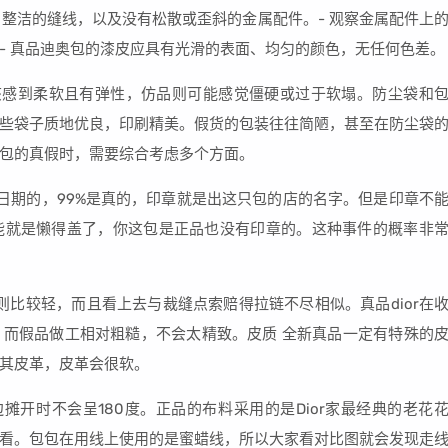
、整洁的缝线，以及没有松散或歪斜的金属配件。- 观察金属配件上
质：- 真品迪奥包的漆皮应具有光滑的表面、均匀的颜色，无任何色差。
该感到柔软且有弹性，仿品则可能感觉僵硬或过于软塌。防尘袋和
些袋子质地优良，印刷精美。假货的包装往往简陋，甚至在防尘袋
包的真假时，需要综合考虑多个方面。
日期的，99%是真的，印章就是出这只包的店的名字。但是印章不
能就是懒得盖了，你这包是正品也没有印章的。这种事件的概率非
的则比较轻，而且看上去与裁缝点索赔得拉链不尽相似。真品dior在
而假品做工相对粗糙，不会太精致。皮质 全新真品一定有特殊的
其皮革，皮革会很软。
摊开时不会呈180度。正品的布料采用的是Dior家最经典的老花
看。包包在用线上使用的是蜜蜡线，所以大家看对比图就会发现走