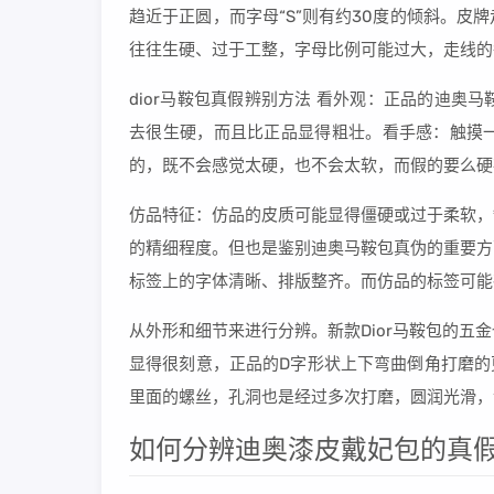
趋近于正圆，而字母“S”则有约30度的倾斜。
往往生硬、过于工整，字母比例可能过大，走线的
dior马鞍包真假辨别方法 看外观：正品的迪
去很生硬，而且比正品显得粗壮。看手感：触摸
的，既不会感觉太硬，也不会太软，而假的要么硬
仿品特征：仿品的皮质可能显得僵硬或过于柔软，
的精细程度。但也是鉴别迪奥马鞍包真伪的重要方
标签上的字体清晰、排版整齐。而仿品的标签可能
从外形和细节来进行分辨。新款Dior马鞍包的
显得很刻意，正品的D字形状上下弯曲倒角打磨的
里面的螺丝，孔洞也是经过多次打磨，圆润光滑，
如何分辨迪奥漆皮戴妃包的真假