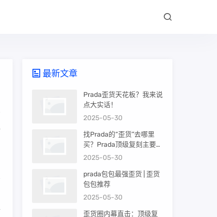
最新文章
Prada歪货天花板？我来说
点大实话！
2025-05-30
一
找Prada的“歪货”去哪里
买？Prada顶级复刻主要渠
道盘点
2025-05-30
prada包包最强歪货 | 歪货
包包推荐
，
2025-05-30
全
歪货圈内幕直击：顶级复