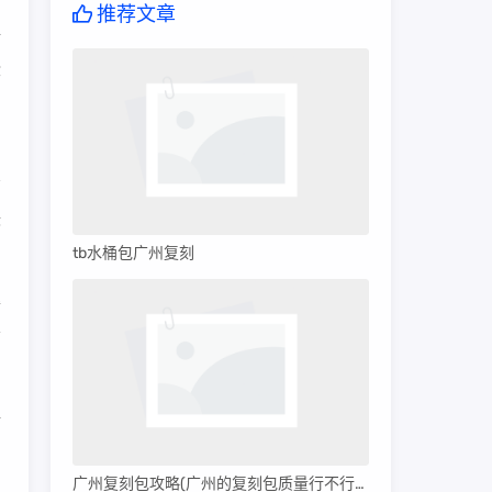
推荐文章
新
些
标
tb水桶包广州复刻
得
会
每
广州复刻包攻略(广州的复刻包质量行不行呀)