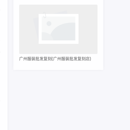
，
金
粗
广州服装批发复刻(广州服装批发复刻店)
列
买
面
内