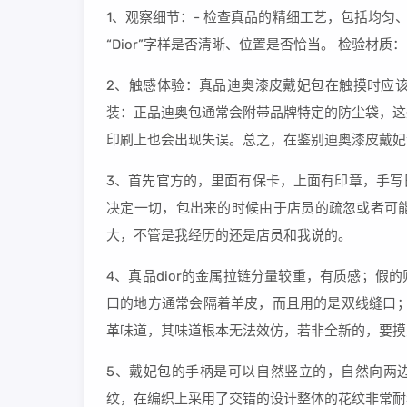
1、观察细节：- 检查真品的精细工艺，包括均匀
“Dior”字样是否清晰、位置是否恰当。 检验材
2、触感体验：真品迪奥漆皮戴妃包在触摸时应
装：正品迪奥包通常会附带品牌特定的防尘袋，这
印刷上也会出现失误。总之，在鉴别迪奥漆皮戴妃
3、首先官方的，里面有保卡，上面有印章，手写
决定一切，包出来的时候由于店员的疏忽或者可
大，不管是我经历的还是店员和我说的。
4、真品dior的金属拉链分量较重，有质感；假
口的地方通常会隔着羊皮，而且用的是双线缝口；
革味道，其味道根本无法效仿，若非全新的，要摸
5、戴妃包的手柄是可以自然竖立的，自然向两边
纹，在编织上采用了交错的设计整体的花纹非常耐