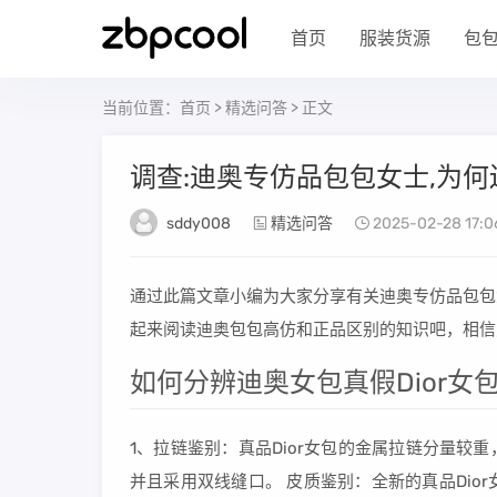
首页
服装货源
包
当前位置：
首页
>
精选问答
> 正文
调查:迪奥专仿品包包女士,为何
sddy008
精选问答
2025-02-28 17:06
通过此篇文章小编为大家分享有关迪奥专仿品包包
起来阅读迪奥包包高仿和正品区别的知识吧，相信
如何分辨迪奥女包真假Dior女
1、拉链鉴别：真品Dior女包的金属拉链分量较
并且采用双线缝口。 皮质鉴别：全新的真品Di