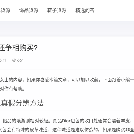
包货源
饰品货源
鞋子货源
精选问答
还争相购买?
:11
661
女士的内容，如果你喜爱本篇文章，可以加以收藏，下面跟着小编
对你有帮助。
包真假分辨方法
重，假品的滚游则相对较轻。真品Dior包包的收口处通常会隔着羊皮
or女包会有特殊的皮革味道，这种味道是难以仿造的。如果是购买非