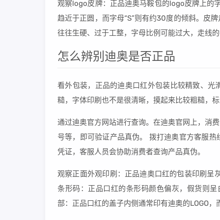
观察logo皮牌：正品迪奥马鞍包的logo皮牌上
趋近于正圆，而字母“S”则有约30度的倾斜。
往往生硬、过于工整，字母比例可能过大，走线的
怎么辨别迪奥是否正品
看外包装，正品的迪奥口红外包装比较精致、光
糙，字体印刷也不是很清晰，摸起来比较粗糙，标
通过迪奥官方网站进行查询。在迪奥官网上，消费
号等，即可验证产品真伪。 拨打迪奥官方客服热
凭证，客服人员会协助消费者查询产品真伪。
观察正面外观印刷：正品迪奥口红的包装印刷呈灰
条形码：正品口红的条形码颜色偏灰，假货则呈
部：正品口红的盖子内侧通常印有迪奥的LOGO，