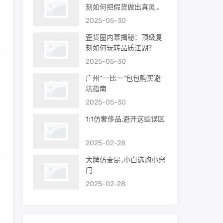
刻如何把假货做出真灵
魂？
2025-05-30
受
歪货圈内幕揭秘：顶级复
皮
刻如何玩转品质江湖？
2025-05-30
广州“一比一”包包购买避
圆
坑指南
。
2025-05-30
1:1仿奢侈品,避开这些误区
为
2025-02-28
五
大牌仿麦昆 ,小白选购小窍
门
2025-02-28
的
，