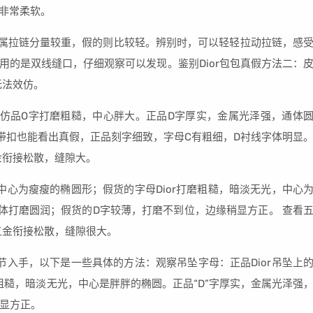
常非常柔软。
r的金属拉链分量较重，假的则比较轻。辨别时，可以轻轻拉动拉链，感
且用的是双线缝口，仔细观察可以发现。鉴别Dior包包真假方法二：
无法效仿。
；仿品O字打磨粗糙，中心胖大。正品D字厚实，金属光泽强，通体
带扣也能看出真假，正品刻字细致，字母C有粗细，D衬线字体明显
金衔接松散，缝隙大。
，中心为瘦瘦的椭圆形；假货的字母Dior打磨粗糙，暗淡无光，中心
体打磨圆润；假货的D字较薄，打磨不到位，边缘稍显方正。 查看
五金衔接松散，缝隙很大。
细节入手，以下是一些具体的方法：观察吊坠字母：正品Dior吊坠上
粗糙，暗淡无光，中心是胖胖的椭圆。正品“D”字厚实，金属光泽强
显方正。