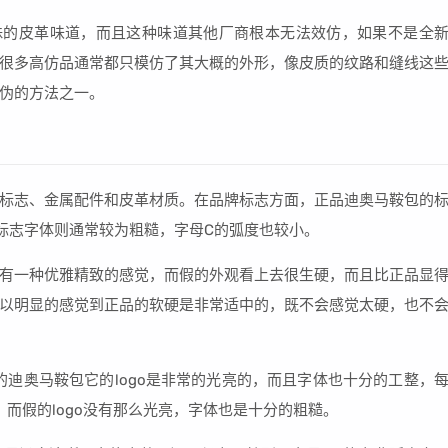
股特殊的皮革味道，而且这种味道其他厂商根本无法效仿，如果不是全
很多高仿品通常都只模仿了其大概的外形，像皮质的纹路和缝线这
伪的方法之一。
标志、金属配件和皮革材质。在品牌标志方面，正品迪奥马鞍包的
标志字体则通常较为粗糙，字母C的弧度也较小。
有一种优雅精致的感觉，而假的外观看上去很生硬，而且比正品显
以明显的感觉到正品的软硬是非常适中的，既不会感觉太硬，也不
正品的迪奥马鞍包它的logo是非常的光亮的，而且字体也十分的工整，
而假的logo没有那么光亮，字体也是十分的粗糙。