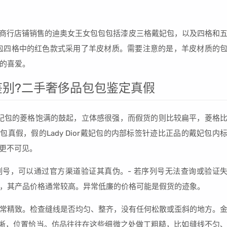
服商行店铺销售的迪奥女王女包包包括漆皮三格戴妃包，以及四格和
戴妃包四格中的红色款式采用了羊皮材质。需要注意的是，羊皮材质的
的喜爱。
别?二手奢侈品包包鉴定真假
品的戴妃包的菱格饱满的鼓起，立体感很强，而假货的则比较扁平，菱格
戴妃包真假，假的Lady Dior戴妃包的内部标签针迹比正品的戴妃包内
迹更不可见。
列号，可以通过官方渠道验证其真伪。- 若序列号无法查询或验证
品牌，其产品价格通常较高。异常低廉的价格可能是假货的迹象。
常精致。检查缝线是否均匀、整齐，没有任何松散或歪斜的地方。
体清晰，位置恰当。仿品往往在这些细微之处做工粗糙，比如缝线不匀