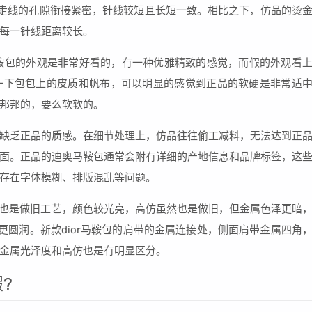
皮牌走线的孔隙衔接紧密，针线较短且长短一致。相比之下，仿品的烫
每一针线距离较长。
奥马鞍包的外观是非常好看的，有一种优雅精致的感觉，而假的外观看
一下包包上的皮质和帆布，可以明显的感觉到正品的软硬是非常适
邦邦的，要么软软的。
缺乏正品的质感。在细节处理上，仿品往往偷工减料，无法达到正
面。正品的迪奥马鞍包通常会附有详细的产地信息和品牌标签，这
存在字体模糊、排版混乱等问题。
五金也是做旧工艺，颜色较光亮，高仿虽然也是做旧，但金属色泽更暗
更圆润。新款dior马鞍包的肩带的金属连接处，侧面肩带金属四角
金属光泽度和高仿也是有明显区分。
?