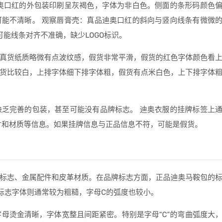
奥口红的外包装印刷呈灰褐色，字体为非白色。侧面的条形码颜色
能不清晰。 观察唇膏壳：真品迪奥口红的斜向与竖向线条有微微
可能线条对齐不准确，缺少LOGO标识。
真货纸质略微有点波纹感，假货非常平滑，假货的红色字体颜色看
货比较白，上排字体细下排字体粗，假货有点米白色，上下排字体
乏完善的包装，甚至可能没有品牌标志。 迪奥衣服的挂牌标签上
含版型、尺寸和材质等信息。如果挂牌信息与正品信息不符，可能是假货。
标志、金属配件和皮革材质。在品牌标志方面，正品迪奥马鞍包的
标志字体则通常较为粗糙，字母C的弧度也较小。
的字母烫金清晰，字体宽整且间距紧密。特别是字母“C”的弯曲弧度大