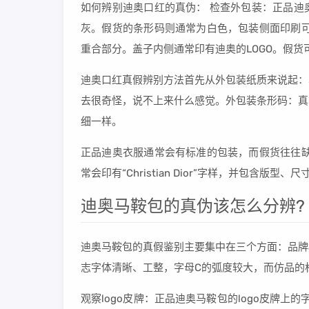
如何辨别迪奥口红的真伪： 检查外包装：正品迪
灰。假货的条形码则通常为白色，包装侧面印刷可
重合部分。盖子内侧通常印有迪奥的LOGO。假货
迪奥口红真假辨别方法首先从外包装纸质来说起：
去很奇怪，说不上来什么感觉。外包装条形码：真
细一样。
正品迪奥衣服通常会有标准的包装，而假货往往缺
常会印有“Christian Dior”字样，并包
迪奥马鞍包的真伪该怎么分辨?
迪奥马鞍包的真假鉴别主要集中在三个方面：品牌
志字体清晰、工整，字母C的弧度较大，而仿品的
观察logo皮牌：正品迪奥马鞍包的logo皮牌上