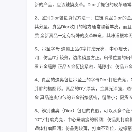
新的产品，应该触摸皮革。Dior手提包的皮革通
2、鉴别Dior包包真假方法一：拉链 真品Dio
其分量。真品Dior收口的地方通常隔着羊皮，而
质 全新真品一定有特殊的皮革味道，其味道根本
3、吊坠字母 迪奥正品O字打磨光亮，中心瘦长
润；仿品D字较薄，边缘稍显方正。肩带位置的肩
看五金缝隙 正品五金衔接紧密，缝隙小；仿品五
4、真品的迪奥包包吊坠上的字母Dior打磨光亮
胖胖的椭圆形。真品的D字厚实，金属光泽强，通
金 真品迪奥包包的五金衔接紧密，缝隙小；假货
5、辨别迪奥（Dior）包包的真假，可以从多个
“O”字打磨光亮，中心是瘦瘦的椭圆；仿品则打磨
通体打磨圆润；仿品则较薄，打磨不到位，边缘稍