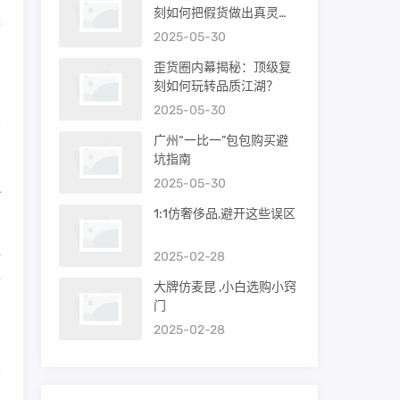
的
刻如何把假货做出真灵
指
魂？
2025-05-30
歪货圈内幕揭秘：顶级复
刻如何玩转品质江湖？
高
2025-05-30
比
广州“一比一”包包购买避
坑指南
2025-05-30
A
1:1仿奢侈品,避开这些误区
一
2025-02-28
指
大牌仿麦昆 ,小白选购小窍
门
2025-02-28