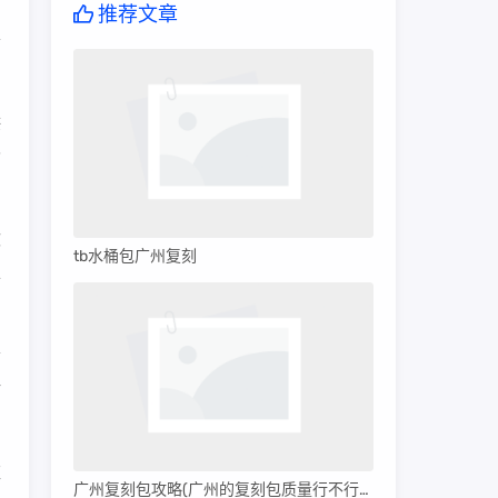
的
推荐文章
善
供
今
软
tb水桶包广州复刻
上
清
对
应
广州复刻包攻略(广州的复刻包质量行不行呀)