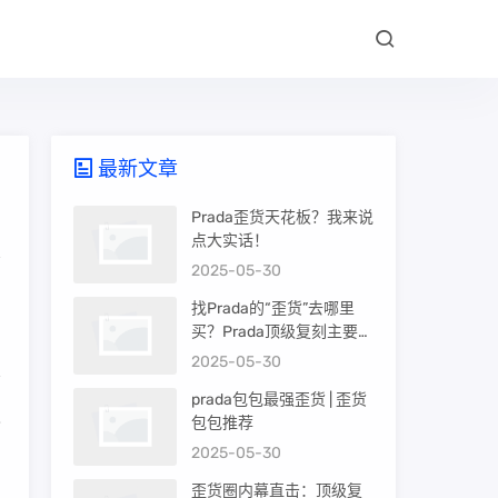
最新文章
Prada歪货天花板？我来说
点大实话！
2025-05-30
找Prada的“歪货”去哪里
买？Prada顶级复刻主要渠
道盘点
2025-05-30
prada包包最强歪货 | 歪货
级
包包推荐
2025-05-30
歪货圈内幕直击：顶级复