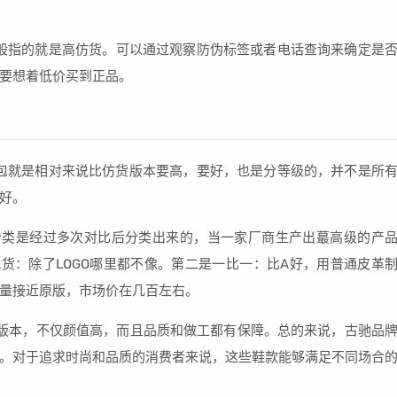
一般指的就是高仿货。可以通过观察防伪标签或者电话查询来确定是
要想着低价买到正品。
包就是相对来说比仿货版本要高，要好，也是分等级的，并不是所
好。
分类是经过多次对比后分类出来的，当一家厂商生产出蕞高级的产
货：除了LOGO哪里都不像。第二是一比一：比A好，用普通皮革
量接近原版，市场价在几百左右。
中的高帮版本，不仅颜值高，而且品质和做工都有保障。总的来说，古驰品
。对于追求时尚和品质的消费者来说，这些鞋款能够满足不同场合