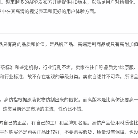
。越来越多的APP发布方开始提供HD版本，以满足用户对精细化
要集中在其高清的视觉表现和更好的用户体验方面。
品具有高的品质和价值，是品牌产品、高端定制商品或具有高附加
等级标准和鉴定机构，行业混乱不堪。卖家往往自称品质为1比原版
和行业标准，故不存在客观的等级分类。卖家自述并不可靠。所谓
思。高仿指根据原装货物仿制出来的假货。而高版本是比高仿还要高
，这类目前还是市场的主流，性价比不错。
方自己的正品，有自己的工厂和品牌知名度。高仿产品使用材质也
平时购买还是购买正品比较好，不要购买假货，质量没有保障，也