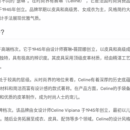
同的“瑟琳”。在时尚界有赛琳（Celine） ，它是法国时尚消费
于1945年创立。品牌早期以皮具和高级男、女成衣为主，风格简约
计手法展现优雅气质。
?
属于高端档次。它于1945年由设计师赛琳·薇琵娜创立，以皮具和高级
风格独特，具有极高的辨识度。其皮具采用顶级皮革材质，经由精湛工
。
中处于较高的层级。从时尚界的地位来看，Celine有着深厚的历史底
料和简洁而富有设计感的款式著称。在产品方面，Celine的手袋
外形和优质的皮革制作，成为时尚人士的宠儿。
次。该品牌由女设计师Celine Vipiana 于1945年创立，最初以
随后业务拓展至成衣、皮具、配饰等多个领域。Celine的设计风