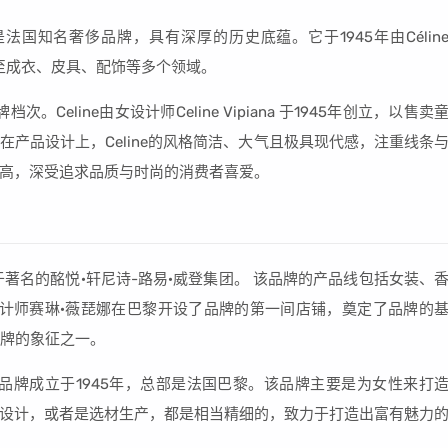
ne是法国知名奢侈品牌，具有深厚的历史底蕴。它于1945年由Célin
展至成衣、皮具、配饰等多个领域。
。Celine由女设计师Celine Vipiana 于1945年创立，以售卖
产品设计上，Celine的风格简洁、大气且极具现代感，注重线条
高，深受追求品质与时尚的消费者喜爱。
属于著名的酩悦·轩尼诗-路易·威登集团。 该品牌的产品线包括女装、
，设计师赛琳·薇琵娜在巴黎开设了品牌的第一间店铺，奠定了品牌的
品牌的象征之一。
。该品牌成立于1945年，总部是法国巴黎。该品牌主要是为女性来打
设计，或者是选材生产，都是相当精细的，致力于打造出富有魅力