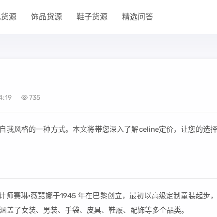
包货源
饰品货源
鞋子货源
精选问答
4:19
735
达自我风格的一种方式。本文将带您深入了解celine定价，让您的选
设计师赛琳·薇琵娜于1945 年在巴黎创立，最初以高级定制童装起步
涵盖了女装、男装、手袋、皮具、鞋履、配饰等多个品类。