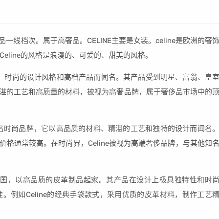
奢侈品一线档次。属于高奢品。CELINE主要是女装。celine是欧洲的奢
eline的风格是浪漫的、可爱的、甜美的风格。
优雅、时尚的设计风格和高档产品而闻名。其产品受到明星、富翁、皇
了精湛的工艺和高质量的材料，被视为高奢品牌，属于奢侈品市场中的
的一个著名时尚品牌，它以高品质的材料、精湛的工艺和独特的设计而闻名
其价格通常较高。在时尚界，Celine被视为高端奢侈品牌，与其他知
。
45年的法国，以高品质的皮革制品起家。其产品在设计上极具独特性和时
。例如Celine的经典手袋款式，采用优质的皮革材料，制作工艺