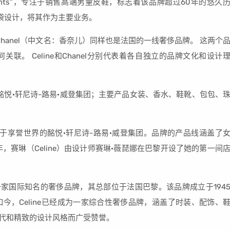
our enfants”，专注于销售高端男童皮鞋，标志着该品牌超过60年的悠久
和手袋设计，将其作为主要业务。
Chanel（中文名：香奈儿）同样也是法国的一线奢侈品牌。 这两个
。 Celine和Chanel分别代表着各自独立的品牌文化和设计
于酩悦·轩尼诗-路易·威登集团；主要产品女装、香水、鞋靴、包包、
隶属于享誉世界的酩悦·轩尼诗-路易·威登集团。品牌的产品线涵盖了
，赛琳（Celine）由设计师赛琳·薇琵娜在巴黎开设了她的第一间
）是一家国际知名的奢侈品牌，其总部位于法国巴黎。该品牌成立于194
今，Celine已经成为一家综合性奢侈品牌，涵盖了时装、配饰、
、现代和精致的设计风格而广受赞誉。