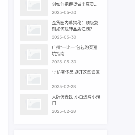
刻如何把假货做出真灵
鞋
魂？
2025-05-30
有
歪货圈内幕揭秘：顶级复
刻如何玩转品质江湖？
2025-05-30
格
广州“一比一”包包购买避
革
坑指南
2025-05-30
1:1仿奢侈品,避开这些误区
，
具
2025-02-28
大牌仿麦昆 ,小白选购小窍
门
法
2025-02-28
尚