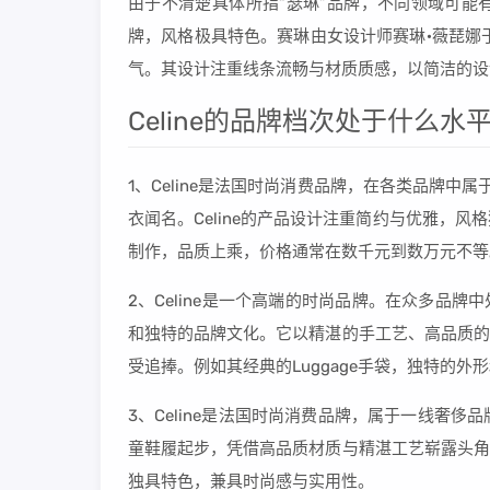
由于不清楚具体所指“瑟琳”品牌，不同领域可能有不
牌，风格极具特色。赛琳由女设计师赛琳·薇琵娜
气。其设计注重线条流畅与材质质感，以简洁的设
Celine的品牌档次处于什么水平
1、Celine是法国时尚消费品牌，在各类品牌中
衣闻名。Celine的产品设计注重简约与优雅，
制作，品质上乘，价格通常在数千元到数万元不等
2、Celine是一个高端的时尚品牌。在众多品牌
和独特的品牌文化。它以精湛的手工艺、高品质的材
受追捧。例如其经典的Luggage手袋，独特的
3、Celine是法国时尚消费品牌，属于一线奢侈品牌档
童鞋履起步，凭借高品质材质与精湛工艺崭露头角。
独具特色，兼具时尚感与实用性。