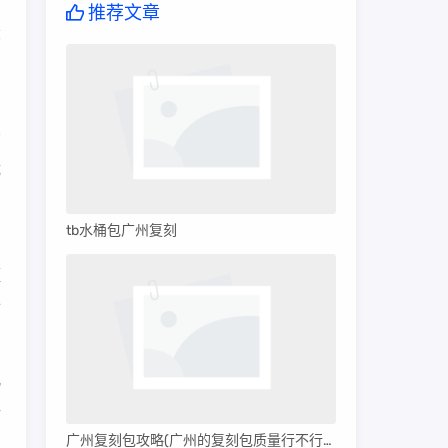
品
推荐文章
大
成
艺
tb水桶包广州复刻
蕴
备
儿
格
广州复刻包攻略(广州的复刻包质量行不行呀)