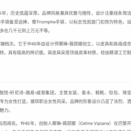
1945年，历史底蕴深厚。品牌风格兼具优雅与随性，设计注重线条简
的手袋备受追捧，像Triomphe手袋，以标志性凯旋门扣饰为特色，
多在几千元到上万元不等。
高端档次。它于1945年由设计师赛琳·薇琵娜创立，以皮具和高级成
格独特，具有极高的辨识度。其皮具采用顶级皮革材质，经由精湛工艺
属于酩悦·轩尼诗-路易·威登集团，主营女装、香水、鞋靴、包包、珠
专为女性打造，展现职业女性风采。品牌的形象设计凸显了浓烈、
魅力。
闻名。1945年，创始人赛琳·薇琵娜（Celine Vipiana）在巴黎