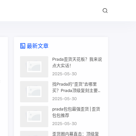
最新文章
Prada歪货天花板？我来说
点大实话！
2025-05-30
择
找Prada的“歪货”去哪里
买？Prada顶级复刻主要渠
道盘点
2025-05-30
prada包包最强歪货 | 歪货
包包推荐
，
2025-05-30
歪货圈内幕直击：顶级复