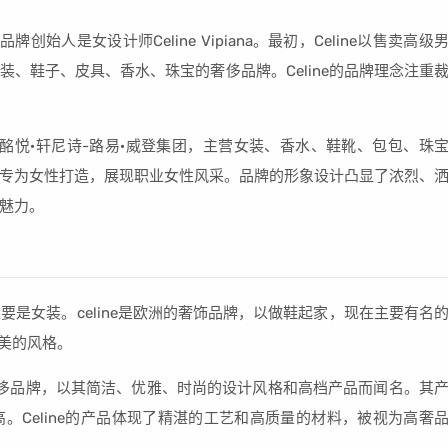
牌创始人是女设计师Celine Vipiana。最初，Celine以售卖高级
、鞋子、皮具、香水、珠宝的奢侈品牌。Celine的品牌理念注重
属于酩悦·轩尼诗-路易·威登集团，主营女装、香水、鞋靴、包包、珠
专为女性打造，展现职业女性风采。品牌的形象设计凸显了浓烈、
魅力。
NE主要是女装。celine是欧洲的奢饰品牌，以做鞋起家，现在主要有名
甜美的风格。
国一线奢侈品牌，以其简洁、优雅、时尚的设计风格和高档产品而闻名。其
。Celine的产品体现了精湛的工艺和高质量的材料，被视为高奢