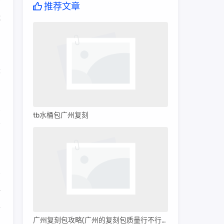
方
推荐文章
能
础
麦
良
tb水桶包广州复刻
不
一
详
广州复刻包攻略(广州的复刻包质量行不行呀)