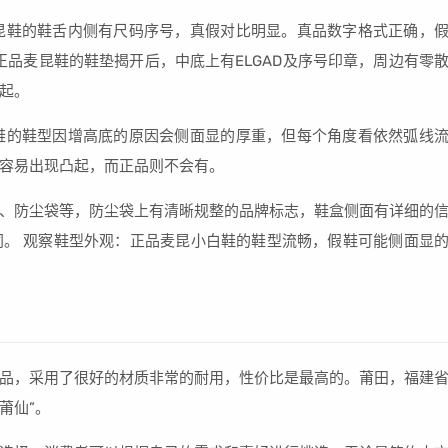
昆鞋的鞋舌内侧有尺码序号，真假对比明显。真品数字格式正确，
正品麦昆鞋的鞋垫揭开后，中底上有ELGAD及序号印章，周边有零
起。
鞋的鞋型因增高底的原因会侧面显的厚重，但每个角度看依然弧线
容易出现凸起，而正品则不会有。
、防尘袋等，防尘袋上有清晰规整的品牌标志，鞋盒侧面有详细的
。 观察鞋型外观：正品麦昆小白鞋的鞋型流畅，假鞋可能侧面显
品，采用了很好的材质非常的耐用，性价比是最高的。莆田，福建
莆仙”。