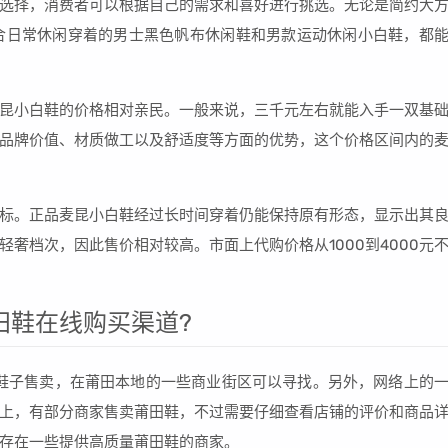
选择，消费者可以根据自己的需求和喜好进行挑选。无论是简约大
合日常休闲穿着的男士黑色帆布休闲鞋和男款运动休闲小白鞋，都
昆小白鞋的价格相对亲民。一般来说，三千元左右就能入手一双基
品牌价值、材质做工以及舒适度等方面的优势，这个价格区间内的
标。正品麦昆小白鞋经过长时间穿着仍能保持原有形态，显示出其
奢档次，因此售价相对较高。市面上代购价格从1000到4000元
田鞋在线购买渠道?
鞋子售卖，在莆田本地的一些商业街区可以寻找。另外，网络上的
上，有部分商家售卖莆田鞋，不过需要仔细查看店铺的评价和商品
存在一些提供高质量莆田鞋的商家。