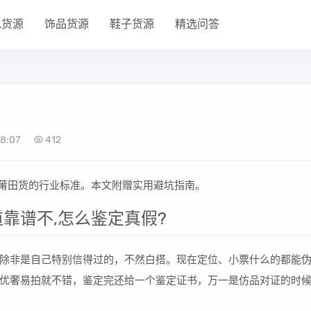
包货源
饰品货源
鞋子货源
精选问答
8:07
412
昆莆田货的行业标准。本文附赠实用避坑指南。
靠谱不,怎么鉴定真假?
除非是自己特别信得过的，不然白搭。现在定位、小票什么的都能
优奢易拍就不错，鉴定完还给一个鉴定证书，万一是仿品对证的时