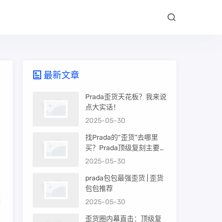
最新文章
Prada歪货天花板？我来说
点大实话！
2025-05-30
找Prada的“歪货”去哪里
买？Prada顶级复刻主要渠
道盘点
2025-05-30
prada包包最强歪货 | 歪货
伪
包包推荐
候
2025-05-30
歪货圈内幕直击：顶级复