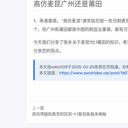
高仿麦昆广州还是莆田
1、两者都是。“高仿麦昆”通常指的是一些仿制
个，但广州和莆田都是中国的制造业重镇，都有可
今天我们分享了很多关于麦昆1比1莆田的知识，
分享您的观点。
本文由sddy008于2025-02-25发表在货档通
本文链接：
https://www.zaozhidao.vip/post/160
上一篇
高仿项链和真货的区别-1:1复刻各版本揭秘