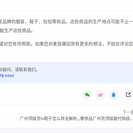
麦昆品牌的服装、鞋子、包包等商品。这些商品的生产地点可能不止
能生产这些商品。
希望对您有所帮助。如果您对麦昆莆田货有更多的想法，不妨在评论
，如有疑问，请联系我们。
78.html
下一
广州顶级货lv鞋子怎么样全解析_奢侈品广州货顶级跟代购级有什么区别指南