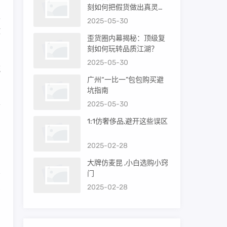
刻如何把假货做出真灵
假
魂？
2025-05-30
散
歪货圈内幕揭秘：顶级复
刻如何玩转品质江湖？
2025-05-30
流
广州“一比一”包包购买避
坑指南
2025-05-30
信
1:1仿奢侈品,避开这些误区
的
2025-02-28
大牌仿麦昆 ,小白选购小窍
门
2025-02-28
省