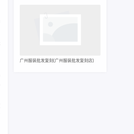
购
渠
鞋
的
广州服装批发复刻(广州服装批发复刻店)
集
过
便
有