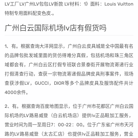
LV工厂LV广州LV包包LV新款 LV材料：1》面料：Louis Vuitton
特制专用面料配变色皮.。
广州白云国际机场lv店有假货吗
1、有。根据查询大洋网显示，广州白云皮具城是全中国最有名
的品牌包批发城里面的货仿得难分真假，包括机场和珠三角区
域都会有，广州白云区打假专班联合景泰街开展物流寄递行业
打假清查行动，查获一宗物流寄递假品牌皮具刑事案件，现场
查获涉假LV，GUCCI，DIOR等多个品牌皮具及服饰配件共计
4000余件。
2、有。根据查询百度地图显示，位于广州市花都区广州白云国
际机场的LV路易威登（白云机场店）提供lv正品鞋加工服务，
营业时间为周一至周日7：00-22：00。位于广东省广州市天河
路的LV路易威登（太古汇店）也提供lv正品鞋加工服务，营业