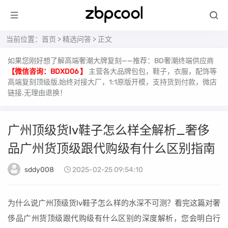
当前位置：
首页
>
精选问答
> 正文
如果您刚好想了解高端奢潮大牌复刻——推荐：BD奢潮终端供应商
【微信咨询：BDXD06 】
主营各大品牌包包，鞋子，衣服，配饰等
高端复刻顶级版,始终对接大厂，1:1原版开模，支持货到付款，微店
链接.无理由退换！
广州顶级货lv鞋子怎么样全解析_奢侈
品广州货顶级跟代购级有什么区别指南
sddy008
2025-02-25 09:54:10
为什么说广州顶级货lv鞋子怎么样的水深不可测？看完这篇对奢
侈品广州货顶级跟代购级有什么区别的深度解析，您会明白行