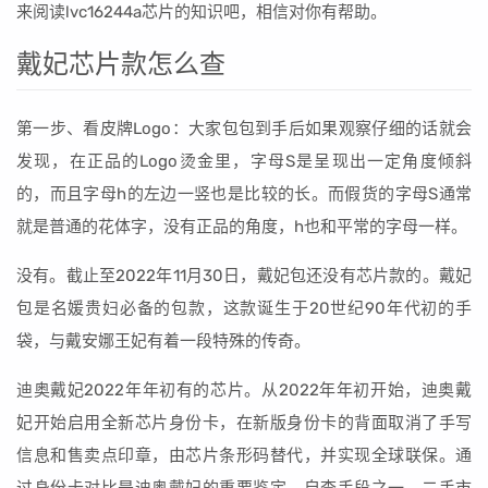
来阅读lvc16244a芯片的知识吧，相信对你有帮助。
戴妃芯片款怎么查
第一步、看皮牌Logo：大家包包到手后如果观察仔细的话就会
发现，在正品的Logo烫金里，字母S是呈现出一定角度倾斜
的，而且字母h的左边一竖也是比较的长。而假货的字母S通常
就是普通的花体字，没有正品的角度，h也和平常的字母一样。
没有。截止至2022年11月30日，戴妃包还没有芯片款的。戴妃
包是名媛贵妇必备的包款，这款诞生于20世纪90年代初的手
袋，与戴安娜王妃有着一段特殊的传奇。
迪奥戴妃2022年年初有的芯片。从2022年年初开始，迪奥戴
妃开始启用全新芯片身份卡，在新版身份卡的背面取消了手写
信息和售卖点印章，由芯片条形码替代，并实现全球联保。通