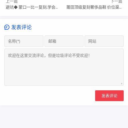
上一篇
下一篇
避坑◆ 蒙口一比一复刻,学会识别低货
莆田顶级复刻奢侈品鞋 价位渠道排行揭秘
发表评论