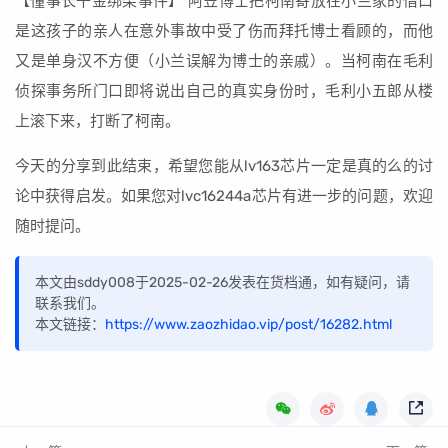
【懂事长千金绑架事件】 阿笠博士把柯南寄放在小兰家的借口
是这孩子的亲人在意外事故中受了伤而拜托博士看顾的，而他
又是单身汉不方便（小兰误解为博士的亲戚）。当柯南在毛利
侦探事务所门口即将说出自己的真实身份时，毛利小五郎从楼
上滚下来，打断了柯南。
今天的分享到此结束，希望您能从lv163芯片一定是真的么的讨
论中获得启发。如果您对lvc16244a芯片有进一步的问题，欢迎
随时提问。
本文由sddy008于2025-02-26发表在货档通，如有疑问，请
联系我们。
本文链接：
https://www.zaozhidao.vip/post/16282.html