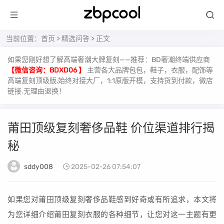
当前位置：
首页
>
精选问答
> 正文
如果您刚好想了解高端奢潮大牌复刻——推荐：BD奢潮终端供应商
【微信咨询：BDXD06 】
主营各大品牌包包，鞋子，衣服，配饰等
高端复刻顶级版,始终对接大厂，1:1原版开模，支持货到付款，微店
链接.无理由退换！
莆田顶级复刻奢侈品鞋 价位渠道排行揭
秘
sddy008
2025-02-26 07:54:07
如果您对莆田顶级复刻奢侈品鞋感到好奇或有所追求，本文将
为您详细介绍莆田复刻衣服的各种细节，让您对这一主题有更