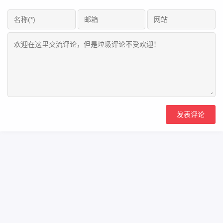
Copyright Your WebSite.Some Rights Reserved.
浙icp备2023000866号
Powered:
Z-BlogPHP
Themes:
ZBPcool