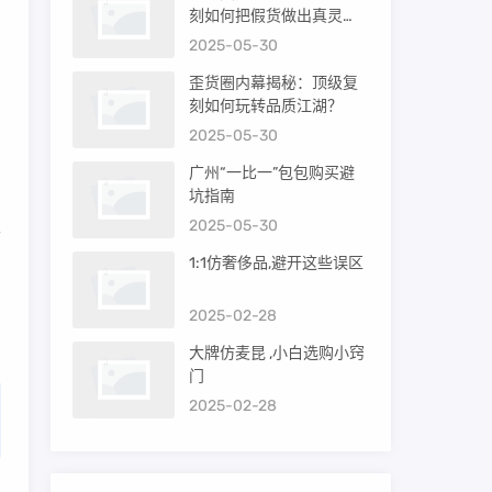
刻如何把假货做出真灵
闻
魂？
2025-05-30
歪货圈内幕揭秘：顶级复
刻如何玩转品质江湖？
用
2025-05-30
三
广州“一比一”包包购买避
坑指南
2025-05-30
外
1:1仿奢侈品,避开这些误区
，
2025-02-28
大牌仿麦昆 ,小白选购小窍
门
2025-02-28