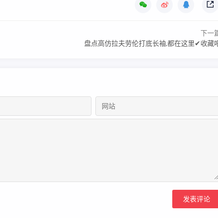
下一
盘点高仿拉夫劳伦打底长袖,都在这里✔收藏