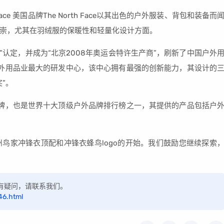
ace 美国品牌The North Face以其出色的户外服装、背包和装备而
崇，尤其在羽绒服的保暖性和轻量化设计方面。
”认定，并成为“北京2008年奥运会特许生产商”，刷新了中国户外
户外用品业最大的研发中心，该中心拥有最强的创新能力，其设计的
”。
品牌，也是世界十大顶级户外品牌排行榜之一，其提供的产品包括户
鸟家冲锋衣顶配和冲锋衣蜂鸟logo的开始。我们鼓励您继续探索
，如有疑问，请联系我们。
46.html