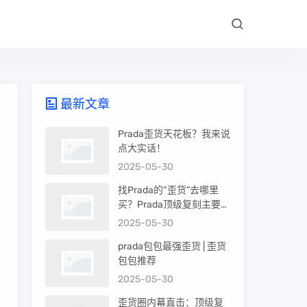
最新文章
Prada歪货天花板？我来说
点大实话！
2025-05-30
找Prada的“歪货”去哪里
买？Prada顶级复刻主要渠
道盘点
2025-05-30
prada包包最强歪货 | 歪货
和
包包推荐
。
2025-05-30
歪货圈内幕直击：顶级复