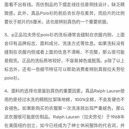
面看不出有线。而仿制品的下摆走线往往是明线设计，缺乏精
致感。此外，真品Polo衫的前后衣长存在差异，而后片的比例
要长于前片约5厘米，这也是辨别真伪的一个重要依据。
3、p正品拉夫劳伦polo衫的洗标通常会缝制在衣服内侧，上面
会印有品牌标志、面料成分、洗涤方式等信息。如果洗标没有
缝制在衣服内侧或者上面的信息不清晰、不完整，那么很可能
是假货。正品的洗标质地较好，不容易掉色或脱落。p除了以上
标志外，还有一些细节特征可以帮助消费者辨别真假拉夫劳伦
polo衫。
4、面料的选择也是鉴别真伪的重要因素。真品Ralph Lauren使
用的是经过水洗的精梳拉架珠地棉，100%全棉，不会发硬也不
会褪色。如果新购买的衣服第一次洗涤就出现严重褪色，那么
这衣服很可能是仿制品。Ralph Lauren（拉夫劳伦）于1968年
在美国纽约创立，如今已经成为了绅士休闲服饰的代名词，并