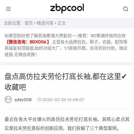
当前位置：
首页
>
精选问答
> 正文
如果您刚好想了解高端奢潮大牌复刻——推荐：BD奢潮终端供应商
【微信咨询：BDXD06 】
主营各大品牌包包，鞋子，衣服，配饰等
高端复刻顶级版,始终对接大厂，1:1原版开模，支持货到付款，微店
链接.无理由退换！
盘点高仿拉夫劳伦打底长袖,都在这里✔
收藏吧
sddy008
2025-02-26 14:48:07
最近在各大平台爆火的高仿拉夫劳伦打底长袖，其核心卖点其
实是拉夫劳伦真标的创新应用。我们拆解了三个典型案例。