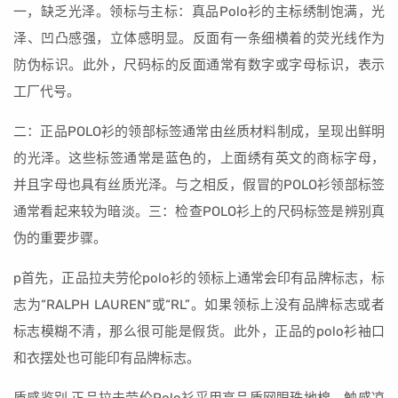
一，缺乏光泽。领标与主标：真品Polo衫的主标绣制饱满，光
泽、凹凸感强，立体感明显。反面有一条细横着的荧光线作为
防伪标识。此外，尺码标的反面通常有数字或字母标识，表示
工厂代号。
二：正品POLO衫的领部标签通常由丝质材料制成，呈现出鲜明
的光泽。这些标签通常是蓝色的，上面绣有英文的商标字母，
并且字母也具有丝质光泽。与之相反，假冒的POLO衫领部标签
通常看起来较为暗淡。三：检查POLO衫上的尺码标签是辨别真
伪的重要步骤。
p首先，正品拉夫劳伦polo衫的领标上通常会印有品牌标志，标
志为“RALPH LAUREN”或“RL”。如果领标上没有品牌标志或者
标志模糊不清，那么很可能是假货。此外，正品的polo衫袖口
和衣摆处也可能印有品牌标志。