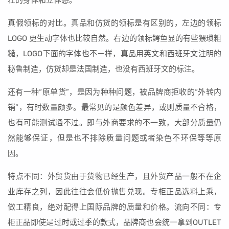
壮的身体和立体感。
真假领标的对比。真品和仿货的领标是有区别的，左边的领标
LOGO 更生动字体也比较自然。右边的领标鳄鱼显的有些猥琐粗
糙，LOGO下面的字体也不－样，真品用英文和西班牙文注明的
秘鲁制造，仿货却是法国制造，也没有西班牙文的标注。
还有一种“原单货”，是因为种种问题，被品牌商拒收的“外转内
销”，有时数量颇多。最常见的是颜色差异，或则质量不合格，
也有可能测试通不过。即与外商要求的不一致，大部分质量仍
然能够保证，但是也不排除质量问题或者染色不环保等等原
因。
特点不同：外贸货由于货物已经生产，且外贸产品一般不在企
业库存之列，因此往往会低价抛售兑现。专柜正品选料上乘，
做工精良，绝对配得上国际品牌的质量和价格。流向不同：专
柜正品即使是过时或过季的款式，品牌商也会统一拿到OUTLET