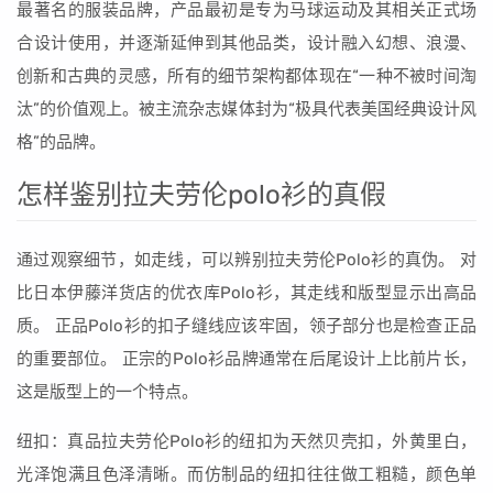
最著名的服装品牌，产品最初是专为马球运动及其相关正式场
合设计使用，并逐渐延伸到其他品类，设计融入幻想、浪漫、
创新和古典的灵感，所有的细节架构都体现在“一种不被时间淘
汰”的价值观上。被主流杂志媒体封为“极具代表美国经典设计风
格”的品牌。
怎样鉴别拉夫劳伦polo衫的真假
通过观察细节，如走线，可以辨别拉夫劳伦Polo衫的真伪。 对
比日本伊藤洋货店的优衣库Polo衫，其走线和版型显示出高品
质。 正品Polo衫的扣子缝线应该牢固，领子部分也是检查正品
的重要部位。 正宗的Polo衫品牌通常在后尾设计上比前片长，
这是版型上的一个特点。
纽扣：真品拉夫劳伦Polo衫的纽扣为天然贝壳扣，外黄里白，
光泽饱满且色泽清晰。而仿制品的纽扣往往做工粗糙，颜色单