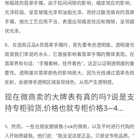
地粗疏的翡翠手镯，由于粒间间隙的影响，橘皮效应的影响，
光泽较弱，呈亚玻璃光泽到油脂光泽。而经过酸洗填充的翡翠
手镯，抛光工艺应用不当，表面出现橘皮效应和微隙，呈现蜡
状光泽。
5、在选购正品A货翡翠手镯时，首先要考虑透明度。透明度也
就是我们常说的水头，它直接影响着翡翠手镯的整体美观。在
翡翠界有句话：“手镯看种，挂件看色”，这足以证明透明度的重
要性。透明度对翡翠颜色的影响很大，因为光线通过翡翠色斑
反射，会使得非透明区域呈现绿色，从而产生透明感。
现在微商卖的大牌表有真的吗?说是支
持专柜验货,价格也就专柜价格3—4...
1、然而，一些在朋友圈销售小ck的微商，以及平时进行代购的
人开始质疑我。他们说：“我没说这是正品，只是说专柜品质。”