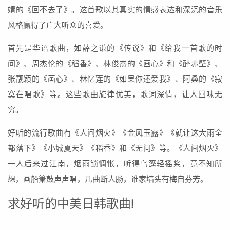
婧的《回不去了》。这首歌以其真实的情感表达和深沉的音乐
风格赢得了广大听众的喜爱。
首先是华语歌曲，如薛之谦的《传说》和《给我一首歌的时
间》、周杰伦的《稻香》、林俊杰的《画心》和《醉赤壁》、
张靓颖的《画心》、林忆莲的《如果你还爱我》、阿桑的《寂
寞在唱歌》等。这些歌曲旋律优美，歌词深情，让人回味无
穷。
好听的流行歌曲有《人间烟火》《金风玉露》《就让这大雨全
都落下》《小城夏天》《稻香》和《无问》等。《人间烟火》
一人后来过江南，烟雨锁惆怅，听得乌篷轻摇桨，竟不知所
想，画船箫鼓声声唱，几曲断人肠，谁家墙头有梅自芬芳。
求好听的中美日韩歌曲!