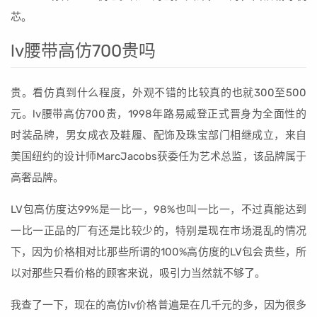
芯。
lv腰带高仿700贵吗
贵。看仿真到什么程度，外观不错的比较真的也就300至500
元。lv腰带高仿700贵，1998年路易威登正式晋身为全面性的
时装品牌，男女成衣及鞋履、配饰及珠宝部门相继成立，来自
美国纽约的设计师MarcJacobs获委任为艺术总监，该品牌属于
高奢品牌。
LV包高仿度达99%是一比一，98%也叫一比一，不过真能达到
一比一正品的厂有还是比较少的，特别是现在市场混乱的情况
下，因为价格相对比那些所谓的100%高仿度的LV包会贵些，所
以对那些只看价格的顾客来说，吸引力当然就不够了。
我查了一下，现在的高仿lv价格普遍是在几千元的多，因为很多