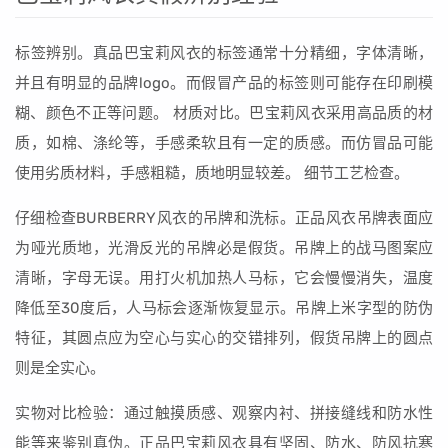
标签辨别。真品巴宝莉风衣的标签通常十分精细，字体清晰，
并且有明显的品牌logo。而假冒产品的标签则可能存在印刷模
糊、颜色不正等问题。 材质对比。巴宝莉风衣采用高品质的材
质，如棉、涤纶等，手感柔软且有一定的质感。而仿冒品可能
使用劣质材料，手感粗糙，质地明显较差。 细节工艺检查。
仔细检查BURBERRY风衣的吊牌和洗标。正品风衣吊牌表面应
为哑光质地，光滑反光的吊牌必是假货。吊牌上的战马图案应
清晰，字母无误。用打火机加热人马标，它会慢慢消失，温度
降低至30度后，人马标会逐渐恢复显示。吊牌上米字型的防伪
特征，其圆点应为空心与实心的交错排列，假货吊牌上的圆点
则是全实心。
实物对比检验：通过触摸质感、观察内衬、拼接缝线和防水性
能等来鉴别真伪。正品巴宝莉风衣具有坚固、防水、防风抗寒