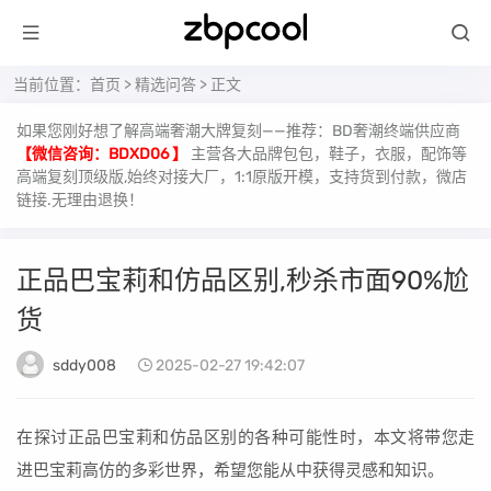
当前位置：
首页
>
精选问答
> 正文
如果您刚好想了解高端奢潮大牌复刻——推荐：BD奢潮终端供应商
【微信咨询：BDXD06 】
主营各大品牌包包，鞋子，衣服，配饰等
高端复刻顶级版,始终对接大厂，1:1原版开模，支持货到付款，微店
链接.无理由退换！
正品巴宝莉和仿品区别,秒杀市面90%尬
货
sddy008
2025-02-27 19:42:07
在探讨正品巴宝莉和仿品区别的各种可能性时，本文将带您走
进巴宝莉高仿的多彩世界，希望您能从中获得灵感和知识。