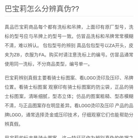
巴宝莉怎么分辨真伪??
真品巴宝莉商品每个都有洗标和吊牌，上面印有原厂型号，洗
标的型号应与吊牌上的型号一致。仿冒品洗标和吊牌常常模糊
不清，难以辨认。 包包型号的辨别 真品包包型号以ZA开头，皮
夹为ZB，衣服为FA。购买时请注意洗标上的编号。仿冒品通常
使用同一洗标，不分商品类型，编号单一。
巴宝莉辨别真假主要看骑士标图案、看LOGO烫印及压印、吊牌
位置。看骑士标图案 观察印有骑士标图案的防尘袋，正品的骑
士标图案，清晰细腻，型态立体；仿品的图案粗糙、型态模糊
不清，与正品图案存在明显差异。看LOGO烫印及压印 产品的品
牌LOGO，通常选择烫金或压印技术，仔细观察它们也能帮助分
辨真假。